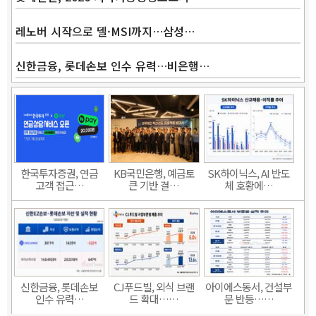
레노버 시작으로 델·MSI까지…삼성…
신한금융, 롯데손보 인수 유력…비은행…
한국투자증권, 연금
KB국민은행, 예금토
SK하이닉스, AI 반도
고객 접근…
큰 기반 결…
체 호황에…
신한금융, 롯데손보
CJ푸드빌, 외식 브랜
아이에스동서, 건설부
인수 유력…
드 확대……
문 반등……