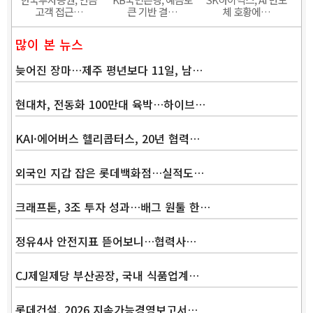
고객 접근…
큰 기반 결…
체 호황에…
많이 본 뉴스
늦어진 장마…제주 평년보다 11일, 남…
현대차, 전동화 100만대 육박…하이브…
KAI·에어버스 헬리콥터스, 20년 협력…
외국인 지갑 잡은 롯데백화점…실적도…
크래프톤, 3조 투자 성과…배그 원툴 한…
정유4사 안전지표 뜯어보니…협력사…
CJ제일제당 부산공장, 국내 식품업계…
롯데건설, 2026 지속가능경영보고서…