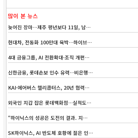
많이 본 뉴스
늦어진 장마…제주 평년보다 11일, 남…
현대차, 전동화 100만대 육박…하이브…
4대 금융그룹, AI 전환확대·조직 개편…
신한금융, 롯데손보 인수 유력…비은행…
KAI·에어버스 헬리콥터스, 20년 협력…
외국인 지갑 잡은 롯데백화점…실적도…
“하이닉스의 성공은 도전의 결과. 지…
SK하이닉스, AI 반도체 호황에 젊은 인…