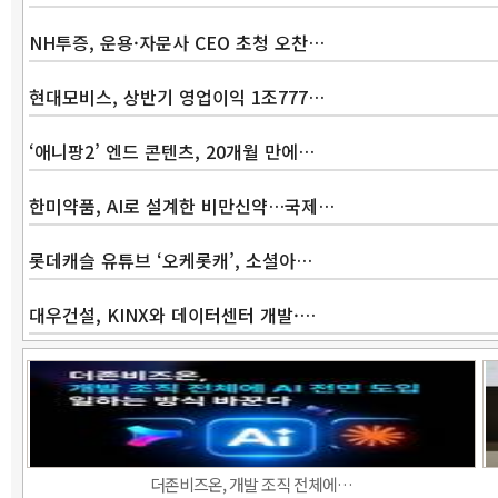
NH투증, 운용·자문사 CEO 초청 오찬…
현대모비스, 상반기 영업이익 1조777…
‘애니팡2’ 엔드 콘텐츠, 20개월 만에…
한미약품, AI로 설계한 비만신약…국제…
롯데캐슬 유튜브 ‘오케롯캐’, 소셜아…
대우건설, KINX와 데이터센터 개발·…
더존비즈온, 개발 조직 전체에…