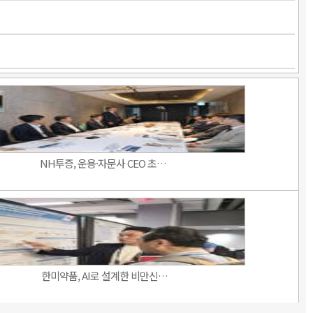
NH투증, 운용·자문사 CEO 초…
한미약품, AI로 설계한 비만신…