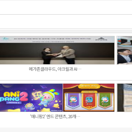
메가존클라우드, 아크릴과 AI…
‘애니팡2’ 엔드 콘텐츠, 20개…