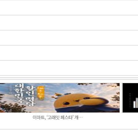
Band
이마트, ‘고래잇 페스타’ 개…