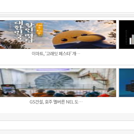
이마트, ‘고래잇 페스타’ 개…
GS건설, 호주 멜버른 NEL 도…