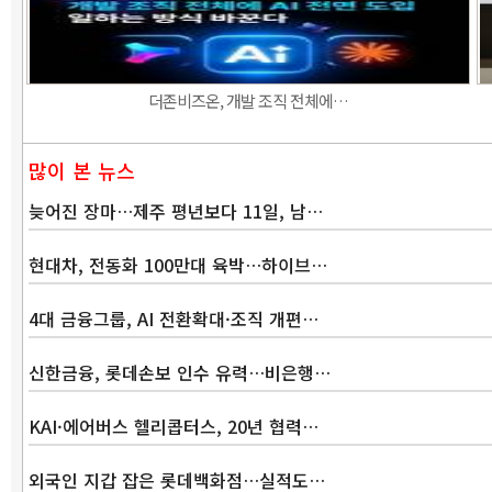
더존비즈온, 개발 조직 전체에…
많이 본 뉴스
늦어진 장마…제주 평년보다 11일, 남…
현대차, 전동화 100만대 육박…하이브…
4대 금융그룹, AI 전환확대·조직 개편…
신한금융, 롯데손보 인수 유력…비은행…
KAI·에어버스 헬리콥터스, 20년 협력…
외국인 지갑 잡은 롯데백화점…실적도…