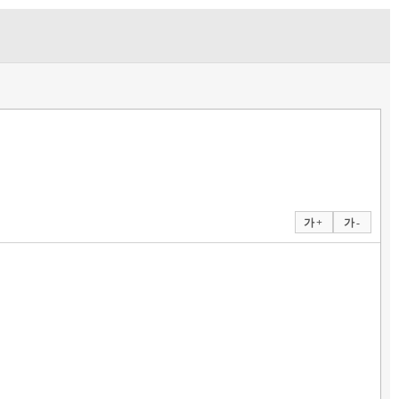
가 +
가 -