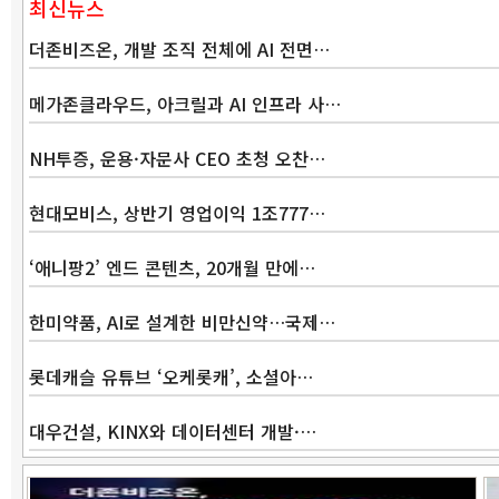
최신뉴스
더존비즈온, 개발 조직 전체에 AI 전면…
메가존클라우드, 아크릴과 AI 인프라 사…
NH투증, 운용·자문사 CEO 초청 오찬…
현대모비스, 상반기 영업이익 1조777…
‘애니팡2’ 엔드 콘텐츠, 20개월 만에…
한미약품, AI로 설계한 비만신약…국제…
롯데캐슬 유튜브 ‘오케롯캐’, 소셜아…
대우건설, KINX와 데이터센터 개발·…