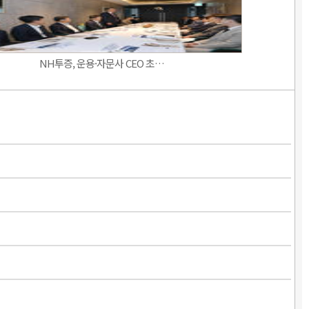
NH투증, 운용·자문사 CEO 초…