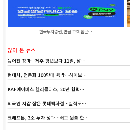
한국투자증권, 연금 고객 접근…
많이 본 뉴스
늦어진 장마…제주 평년보다 11일, 남…
현대차, 전동화 100만대 육박…하이브…
KAI·에어버스 헬리콥터스, 20년 협력…
외국인 지갑 잡은 롯데백화점…실적도…
크래프톤, 3조 투자 성과…배그 원툴 한…