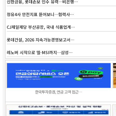
신한금융, 롯데손보 인수 유력…비은행…
정유4사 안전지표 뜯어보니…협력사…
CJ제일제당 부산공장, 국내 식품업계…
롯데건설, 2026 지속가능경영보고서…
레노버 시작으로 델·MSI까지…삼성…
한국투자증권, 연금 고객 접근…