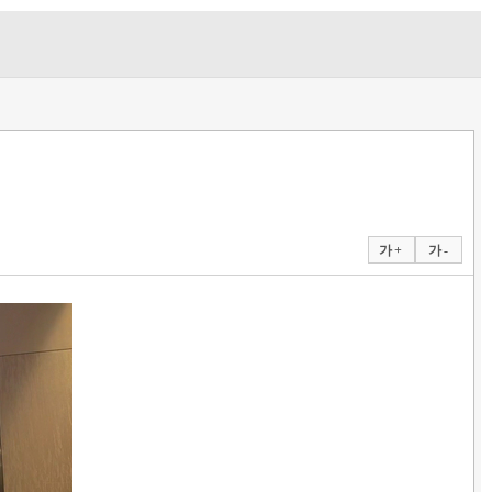
가 +
가 -