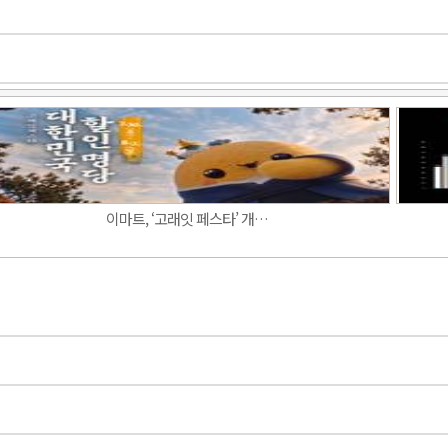
Band
이마트, ‘고래잇 페스타’ 개…