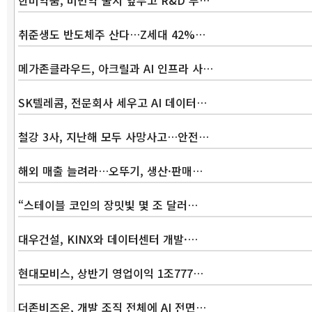
한미약품, 비만약 출시 앞두고 R&D 투…
취준생도 반도체주 산다…Z세대 42%…
메가존클라우드, 아크릴과 AI 인프라 사…
SK텔레콤, 전문회사 세우고 AI 데이터…
철강 3사, 지난해 모두 사망사고…안전…
해외 매출 늘려라…오뚜기, 생산·판매…
“스테이블 코인의 장밋빛 몇 조 달러…
대우건설, KINX와 데이터센터 개발·…
현대모비스, 상반기 영업이익 1조777…
더존비즈온, 개발 조직 전체에 AI 전면…