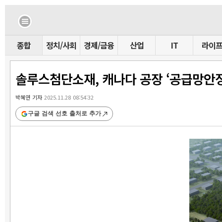
종합
정치/사회
경제/금융
산업
IT
라이
솔루스첨단소재, 캐나다 공장 ‘공급망안정
박혜연 기자
2025.11.28 08:54:32
구글 검색 선호 출처로 추가