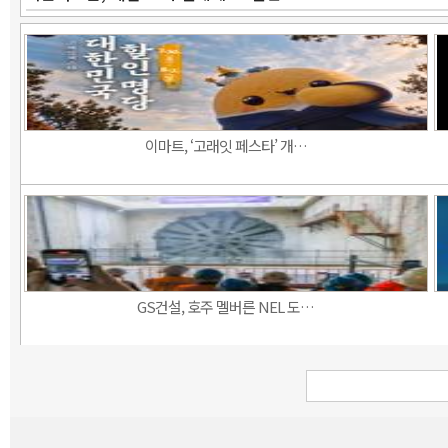
이마트, ‘고래잇 페스타’ 개…
GS건설, 호주 멜버른 NEL 도…