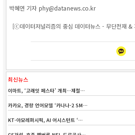
박혜연 기자 phy@datanews.co.kr
[ⓒ데이터저널리즘의 중심 데이터뉴스 - 무단전재 & 
최신뉴스
이마트, ‘고래잇 페스타’ 개최…제철…
카카오, 경량 언어모델 ‘카나나-2 SM…
KT-아모레퍼시픽, AI 어시스턴트 ‘…
GS건설, 호주 멜버른 NEL 도로공사…