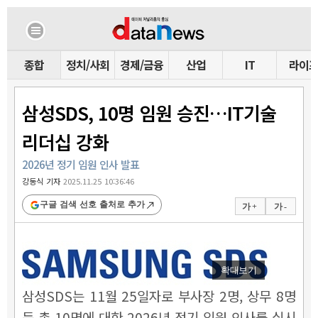
종합
정치/사회
경제/금융
산업
IT
라이
삼성SDS, 10명 임원 승진…IT기술
리더십 강화
2026년 정기 임원 인사 발표
강동식 기자
2025.11.25 10:36:46
구글 검색 선호 출처로 추가
가 +
가 -
확대보기
삼성SDS는 11월 25일자로 부사장 2명, 상무 8명
등 총 10명에 대한 2026년 정기 임원 인사를 실시