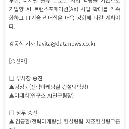
루션, 디지털 물류 글로벌 사업 역량을 기반으로
기업향 AI 트랜스포메이션(AX) 사업 확대를 가속
화하고 IT기술 리더십을 더욱 강화해 나갈 계획이
다.
강동식 기자 lavita@datanews.co.kr
[승진자]
□ 부사장 승진
▲김정욱(전략마케팅실 컨설팅팀장)
▲이태희(연구소 AI연구팀장)
□ 상무 승진
▲김긍환(전략마케팅실 컨설팅팀 제조컨설팅그룹