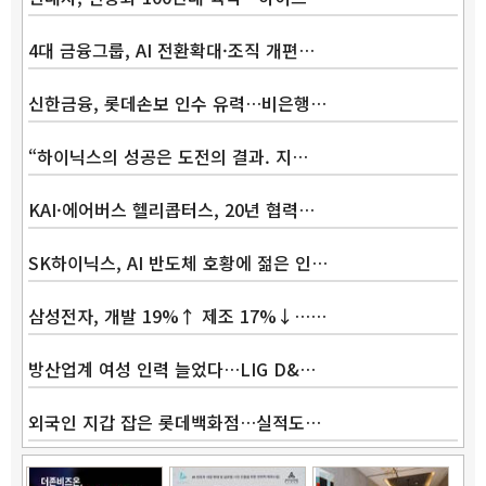
4대 금융그룹, AI 전환확대·조직 개편…
신한금융, 롯데손보 인수 유력…비은행…
“하이닉스의 성공은 도전의 결과. 지…
KAI·에어버스 헬리콥터스, 20년 협력…
SK하이닉스, AI 반도체 호황에 젊은 인…
삼성전자, 개발 19%↑ 제조 17%↓……
방산업계 여성 인력 늘었다…LIG D&…
외국인 지갑 잡은 롯데백화점…실적도…