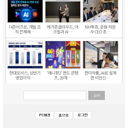
더존비즈온, 개발 조
메가존클라우드, 아
NH투증, 운용·자문
직 전체에…
크릴과 AI…
사 CEO 초…
현대모비스, 상반기
‘애니팡2’ 엔드 콘텐
한미약품, AI로 설계
영업이익…
츠, 20개…
한 비만신…
검색