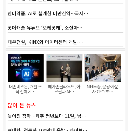
한미약품, AI로 설계한 비만신약…국제…
롯데캐슬 유튜브 ‘오케롯캐’, 소셜아…
대우건설, KINX와 데이터센터 개발·…
Band
더존비즈온, 개발 조
메가존클라우드, 아
NH투증, 운용·자문
직 전체에…
크릴과 AI…
사 CEO 초…
많이 본 뉴스
늦어진 장마…제주 평년보다 11일, 남…
현대차, 전동화 100만대 육박…하이브…