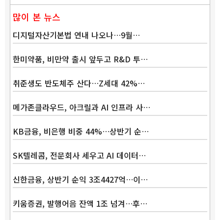
많이 본 뉴스
디지털자산기본법 연내 나오나…9월…
한미약품, 비만약 출시 앞두고 R&D 투…
취준생도 반도체주 산다…Z세대 42%…
메가존클라우드, 아크릴과 AI 인프라 사…
KB금융, 비은행 비중 44%…상반기 순…
SK텔레콤, 전문회사 세우고 AI 데이터…
신한금융, 상반기 순익 3조4427억…이…
키움증권, 발행어음 잔액 1조 넘겨…후…