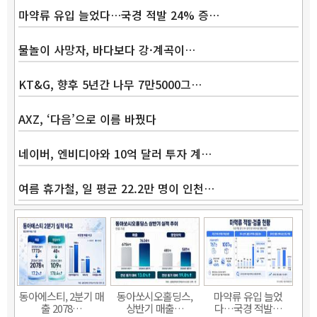
마약류 유입 늘었다…국경 적발 24% 증…
물놀이 사망자, 바다보다 강·계곡이…
KT&G, 향후 5년간 나무 7만5000그…
AXZ, ‘다음’으로 이름 바꿨다
네이버, 엔비디아와 10억 달러 투자 계…
여름 휴가철, 일 평균 22.2만 명이 인천…
Band
동아에스티, 2분기 매
동아쏘시오홀딩스,
마약류 유입 늘었
출 2078…
상반기 매출…
다…국경 적발…