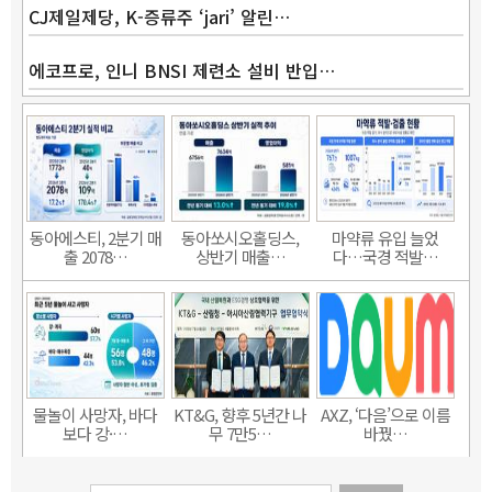
CJ제일제당, K-증류주 ‘jari’ 알린…
에코프로, 인니 BNSI 제련소 설비 반입…
동아에스티, 2분기 매
동아쏘시오홀딩스,
마약류 유입 늘었
출 2078…
상반기 매출…
다…국경 적발…
물놀이 사망자, 바다
KT&G, 향후 5년간 나
AXZ, ‘다음’으로 이름
보다 강·…
무 7만5…
바꿨…