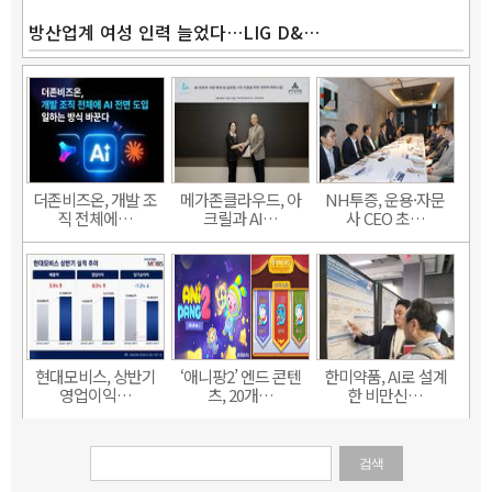
방산업계 여성 인력 늘었다…LIG D&…
더존비즈온, 개발 조
메가존클라우드, 아
NH투증, 운용·자문
직 전체에…
크릴과 AI…
사 CEO 초…
현대모비스, 상반기
‘애니팡2’ 엔드 콘텐
한미약품, AI로 설계
영업이익…
츠, 20개…
한 비만신…
검색