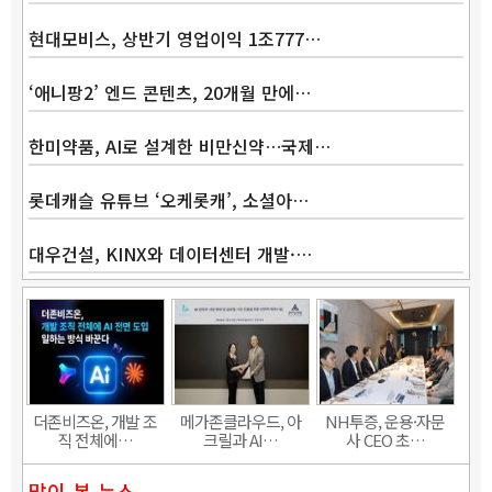
현대모비스, 상반기 영업이익 1조777…
‘애니팡2’ 엔드 콘텐츠, 20개월 만에…
Band
한미약품, AI로 설계한 비만신약…국제…
롯데캐슬 유튜브 ‘오케롯캐’, 소셜아…
대우건설, KINX와 데이터센터 개발·…
더존비즈온, 개발 조
메가존클라우드, 아
NH투증, 운용·자문
직 전체에…
크릴과 AI…
사 CEO 초…
많이 본 뉴스