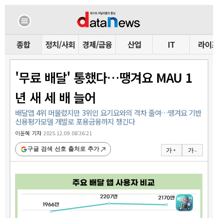
종합
정치/사회
경제/금융
산업
IT
라이
'무료 배달' 통했다…땡겨요 MAU 1
년 새 세 배 늘어
배달앱 4위 머물렀지만 3위인 요기요와의 격차 줄여…땡겨요 기반
신용평가모델 개발로 포용금융까지 챙긴다
이윤혜 기자
2025.12.09 08:36:21
구글 검색 선호 출처로 추가
가 +
가 -