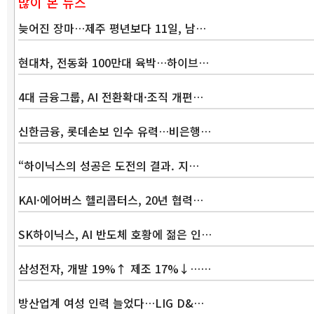
많이 본 뉴스
늦어진 장마…제주 평년보다 11일, 남…
현대차, 전동화 100만대 육박…하이브…
4대 금융그룹, AI 전환확대·조직 개편…
신한금융, 롯데손보 인수 유력…비은행…
“하이닉스의 성공은 도전의 결과. 지…
KAI·에어버스 헬리콥터스, 20년 협력…
SK하이닉스, AI 반도체 호황에 젊은 인…
삼성전자, 개발 19%↑ 제조 17%↓……
방산업계 여성 인력 늘었다…LIG D&…