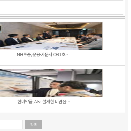
NH투증, 운용·자문사 CEO 초…
한미약품, AI로 설계한 비만신…
검색