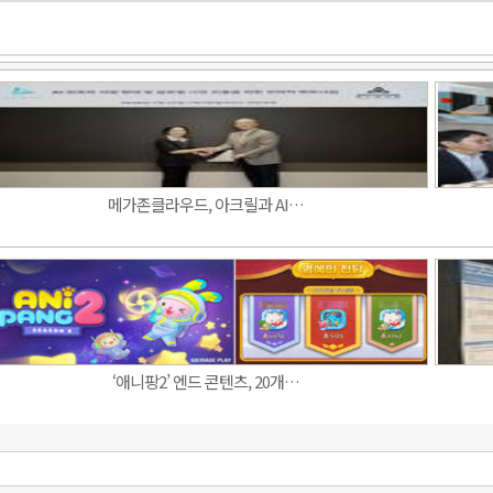
메가존클라우드, 아크릴과 AI…
‘애니팡2’ 엔드 콘텐츠, 20개…