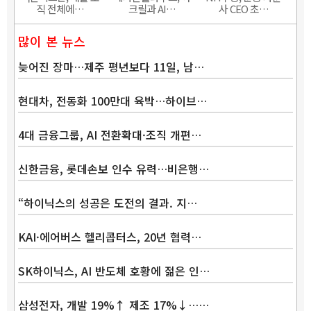
직 전체에…
크릴과 AI…
사 CEO 초…
많이 본 뉴스
늦어진 장마…제주 평년보다 11일, 남…
현대차, 전동화 100만대 육박…하이브…
4대 금융그룹, AI 전환확대·조직 개편…
신한금융, 롯데손보 인수 유력…비은행…
“하이닉스의 성공은 도전의 결과. 지…
KAI·에어버스 헬리콥터스, 20년 협력…
SK하이닉스, AI 반도체 호황에 젊은 인…
삼성전자, 개발 19%↑ 제조 17%↓……