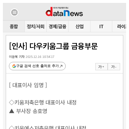
종합
정치/사회
경제/금융
산업
IT
라이
[인사] 다우키움그룹 금융부문
이윤혜 기자
2025.12.16 10:54:17
구글 검색 선호 출처로 추가
가 +
가 -
[ 대표이사 임명 ]
◇키움저축은행 대표이사 내정
▲ 부사장 송호영
◇키움예스저축은행 대표이사 내정