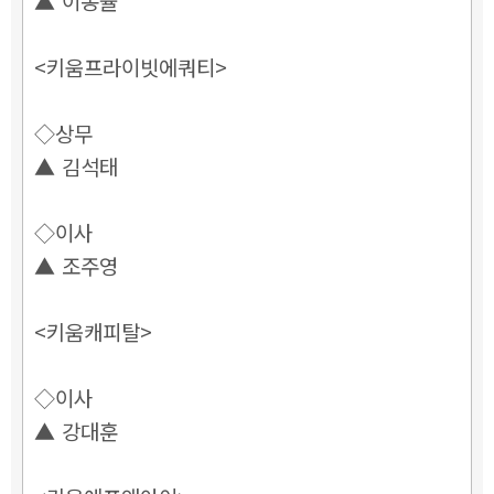
▲ 이동율
<키움프라이빗에쿼티>
◇상무
▲ 김석태
◇이사
▲ 조주영
<키움캐피탈>
◇이사
▲ 강대훈