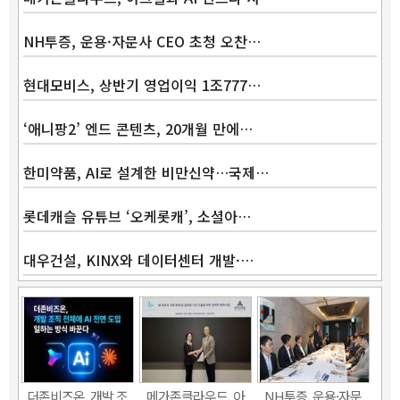
NH투증, 운용·자문사 CEO 초청 오찬…
현대모비스, 상반기 영업이익 1조777…
‘애니팡2’ 엔드 콘텐츠, 20개월 만에…
한미약품, AI로 설계한 비만신약…국제…
롯데캐슬 유튜브 ‘오케롯캐’, 소셜아…
대우건설, KINX와 데이터센터 개발·…
Band
더존비즈온, 개발 조
메가존클라우드, 아
NH투증, 운용·자문