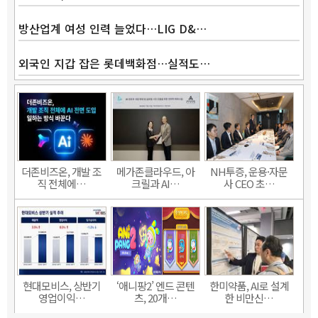
방산업계 여성 인력 늘었다…LIG D&…
외국인 지갑 잡은 롯데백화점…실적도…
더존비즈온, 개발 조
메가존클라우드, 아
NH투증, 운용·자문
직 전체에…
크릴과 AI…
사 CEO 초…
현대모비스, 상반기
‘애니팡2’ 엔드 콘텐
한미약품, AI로 설계
영업이익…
츠, 20개…
한 비만신…