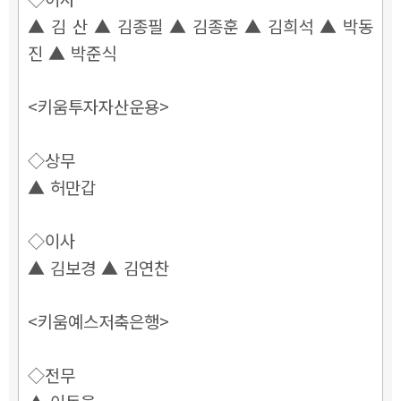
▲ 김 산 ▲ 김종필 ▲ 김종훈 ▲ 김희석 ▲ 박동
진 ▲ 박준식
<키움투자자산운용>
◇상무
▲ 허만갑
◇이사
▲ 김보경 ▲ 김연찬
<키움예스저축은행>
◇전무