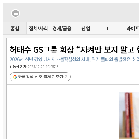
종합
정치/사회
경제/금융
산업
IT
라이
허태수 GS그룹 회장 “지켜만 보지 말고
2026년 신년 경영 메시지…불확실성의 시대, 위기 돌파의 출발점은 ‘본업
강동식 기자
2025.12.29 10:05:13
구글 검색 선호 출처로 추가