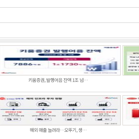
키움증권, 발행어음 잔액 1조 넘…
해외 매출 늘려라…오뚜기, 생…