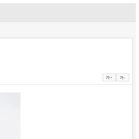
가 +
가 -