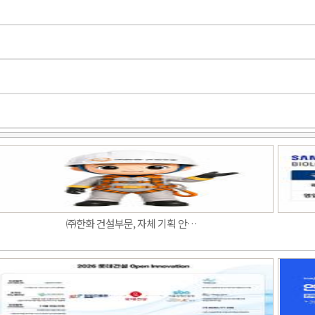
㈜한화 건설부문, 자체 기획 안…