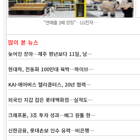
“연매출 2배 성장”…LG전자…
많이 본 뉴스
늦어진 장마…제주 평년보다 11일, 남…
현대차, 전동화 100만대 육박…하이브…
KAI·에어버스 헬리콥터스, 20년 협력…
외국인 지갑 잡은 롯데백화점…실적도…
크래프톤, 3조 투자 성과…배그 원툴 한…
신한금융, 롯데손보 인수 유력…비은행…