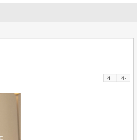
가 +
가 -