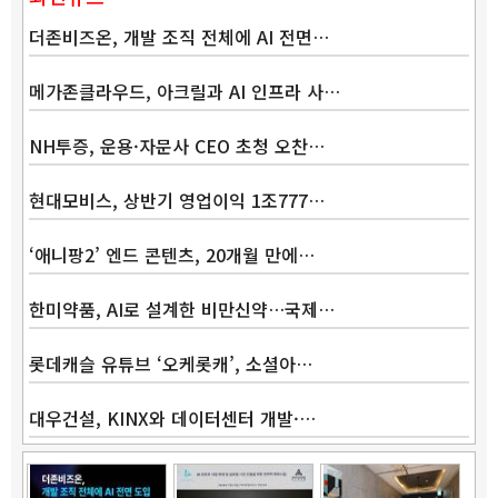
더존비즈온, 개발 조직 전체에 AI 전면…
메가존클라우드, 아크릴과 AI 인프라 사…
NH투증, 운용·자문사 CEO 초청 오찬…
현대모비스, 상반기 영업이익 1조777…
‘애니팡2’ 엔드 콘텐츠, 20개월 만에…
한미약품, AI로 설계한 비만신약…국제…
롯데캐슬 유튜브 ‘오케롯캐’, 소셜아…
대우건설, KINX와 데이터센터 개발·…
Band