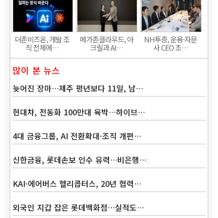
더존비즈온, 개발 조
메가존클라우드, 아
NH투증, 운용·자문
직 전체에…
크릴과 AI…
사 CEO 초…
많이 본 뉴스
늦어진 장마…제주 평년보다 11일, 남…
현대차, 전동화 100만대 육박…하이브…
4대 금융그룹, AI 전환확대·조직 개편…
신한금융, 롯데손보 인수 유력…비은행…
KAI·에어버스 헬리콥터스, 20년 협력…
외국인 지갑 잡은 롯데백화점…실적도…