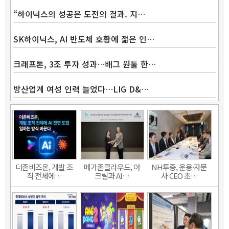
“하이닉스의 성공은 도전의 결과. 지…
SK하이닉스, AI 반도체 호황에 젊은 인…
크래프톤, 3조 투자 성과…배그 원툴 한…
방산업계 여성 인력 늘었다…LIG D&…
더존비즈온, 개발 조
메가존클라우드, 아
NH투증, 운용·자문
직 전체에…
크릴과 AI…
사 CEO 초…