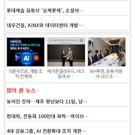
롯데캐슬 유튜브 ‘오케롯캐’, 소셜아…
대우건설, KINX와 데이터센터 개발·…
Band
더존비즈온, 개발 조
메가존클라우드, 아크
NH투증, 운용·자문
직 전체에…
릴과 AI…
사 CEO 초…
많이 본 뉴스
늦어진 장마…제주 평년보다 11일, 남…
현대차, 전동화 100만대 육박…하이브…
4대 금융그룹, AI 전환확대·조직 개편…