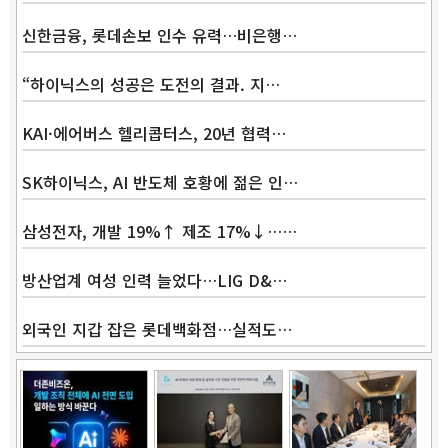
신한금융, 롯데손보 인수 유력…비은행…
“하이닉스의 성공은 도전의 결과. 지…
KAI·에어버스 헬리콥터스, 20년 협력…
SK하이닉스, AI 반도체 호황에 젊은 인…
삼성전자, 개발 19%↑ 제조 17%↓……
방산업계 여성 인력 늘었다…LIG D&…
외국인 지갑 잡은 롯데백화점…실적도…