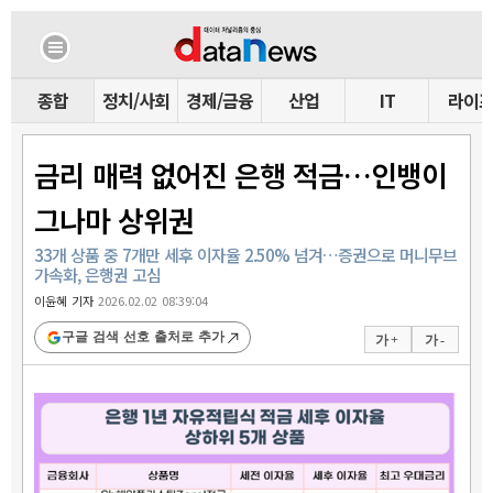
종합
정치/사회
경제/금융
산업
IT
라이
금리 매력 없어진 은행 적금…인뱅이
그나마 상위권
33개 상품 중 7개만 세후 이자율 2.50% 넘겨…증권으로 머니무브
가속화, 은행권 고심
이윤혜 기자
2026.02.02 08:39:04
구글 검색 선호 출처로 추가
가 +
가 -