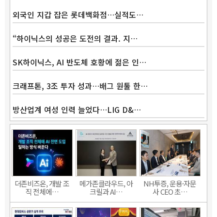
외국인 지갑 잡은 롯데백화점…실적도…
“하이닉스의 성공은 도전의 결과. 지…
SK하이닉스, AI 반도체 호황에 젊은 인…
크래프톤, 3조 투자 성과…배그 원툴 한…
방산업계 여성 인력 늘었다…LIG D&…
더존비즈온, 개발 조
메가존클라우드, 아
NH투증, 운용·자문
직 전체에…
크릴과 AI…
사 CEO 초…