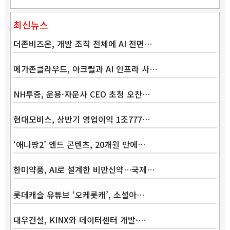
최신뉴스
더존비즈온, 개발 조직 전체에 AI 전면…
메가존클라우드, 아크릴과 AI 인프라 사…
NH투증, 운용·자문사 CEO 초청 오찬…
현대모비스, 상반기 영업이익 1조777…
‘애니팡2’ 엔드 콘텐츠, 20개월 만에…
Band
한미약품, AI로 설계한 비만신약…국제…
롯데캐슬 유튜브 ‘오케롯캐’, 소셜아…
대우건설, KINX와 데이터센터 개발·…