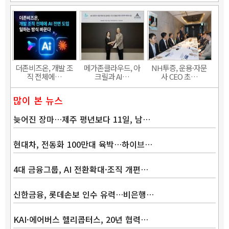
더존비즈온, 개발 조
메가존클라우드, 아
NH투증, 운용·자문
직 전체에…
크릴과 AI…
사 CEO 초…
많이 본 뉴스
늦어진 장마…제주 평년보다 11일, 남…
현대차, 전동화 100만대 육박…하이브…
4대 금융그룹, AI 전환확대·조직 개편…
신한금융, 롯데손보 인수 유력…비은행…
KAI·에어버스 헬리콥터스, 20년 협력…