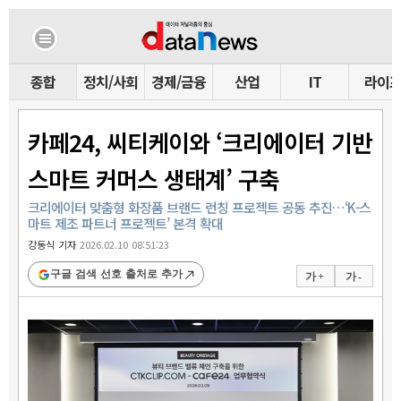
종합
정치/사회
경제/금융
산업
IT
라이
카페24, 씨티케이와 ‘크리에이터 기반
스마트 커머스 생태계’ 구축
크리에이터 맞춤형 화장품 브랜드 런칭 프로젝트 공동 추진…‘K-스
마트 제조 파트너 프로젝트’ 본격 확대
강동식 기자
2026.02.10 08:51:23
구글 검색 선호 출처로 추가
가 +
가 -