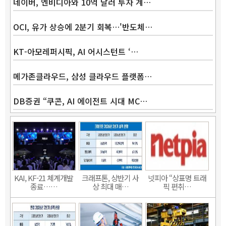
네이버, 엔비디아와 10억 달러 투자 계…
OCI, 유가 상승에 2분기 회복…'반도체…
KT-아모레퍼시픽, AI 어시스턴트 ‘…
메가존클라우드, 삼성 클라우드 플랫폼…
DB증권 “쿠콘, AI 에이전트 시대 MC…
KAI, KF-21 체계개발
크래프톤, 상반기 사
넷피아 “상표명 트래
종료……
상 최대 매…
픽 편취…