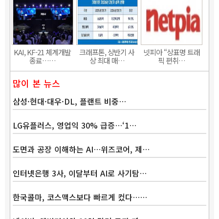
KAI, KF-21 체계개발
크래프톤, 상반기 사
넷피아 “상표명 트래
종료……
상 최대 매…
픽 편취…
많이 본 뉴스
삼성·현대·대우·DL, 플랜트 비중…
LG유플러스, 영업익 30% 급증…‘1…
도면과 공장 이해하는 AI…위즈코어, 제…
인터넷은행 3사, 이달부터 AI로 사기탐…
한국콜마, 코스맥스보다 빠르게 컸다……