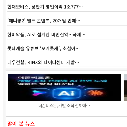
현대모비스, 상반기 영업이익 1조777…
‘애니팡2’ 엔드 콘텐츠, 20개월 만에…
한미약품, AI로 설계한 비만신약…국제…
롯데캐슬 유튜브 ‘오케롯캐’, 소셜아…
대우건설, KINX와 데이터센터 개발·…
더존비즈온, 개발 조직 전체에…
많이 본 뉴스