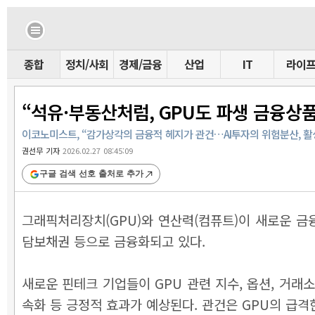
종합
정치/사회
경제/금융
산업
IT
라이
“석유·부동산처럼, GPU도 파생 금융상
이코노미스트, “감가상각의 금융적 헤지가 관건…AI투자의 위험분산, 활
권선무 기자
2026.02.27 08:45:09
구글 검색 선호 출처로 추가
그래픽처리장치(GPU)와 연산력(컴퓨트)이 새로운 금
담보채권 등으로 금융화되고 있다.
새로운 핀테크 기업들이 GPU 관련 지수, 옵션, 거래
속화 등 긍정적 효과가 예상된다. 관건은 GPU의 급