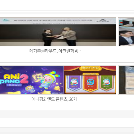
메가존클라우드, 아크릴과 AI…
‘애니팡2’ 엔드 콘텐츠, 20개…