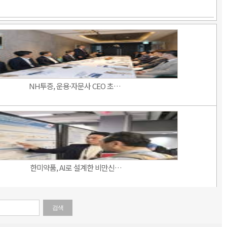
NH투증, 운용·자문사 CEO 초…
한미약품, AI로 설계한 비만신…
검색