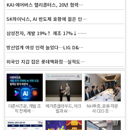
KAI·에어버스 헬리콥터스, 20년 협력…
SK하이닉스, AI 반도체 호황에 젊은 인…
삼성전자, 개발 19%↑ 제조 17%↓……
방산업계 여성 인력 늘었다…LIG D&…
외국인 지갑 잡은 롯데백화점…실적도…
더존비즈온, 개발 조
메가존클라우드, 아크
NH투증, 운용·자문
직 전체에…
릴과 AI…
사 CEO 초…