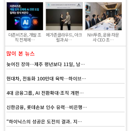
더존비즈온, 개발 조
메가존클라우드, 아크
NH투증, 운용·자문
직 전체에…
릴과 AI…
사 CEO 초…
많이 본 뉴스
늦어진 장마…제주 평년보다 11일, 남…
현대차, 전동화 100만대 육박…하이브…
4대 금융그룹, AI 전환확대·조직 개편…
신한금융, 롯데손보 인수 유력…비은행…
“하이닉스의 성공은 도전의 결과. 지…