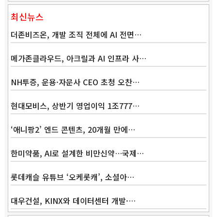
최신뉴스
더존비즈온, 개발 조직 전체에 AI 전면…
메가존클라우드, 아크릴과 AI 인프라 사…
NH투증, 운용·자문사 CEO 초청 오찬…
현대모비스, 상반기 영업이익 1조777…
‘애니팡2’ 엔드 콘텐츠, 20개월 만에…
한미약품, AI로 설계한 비만신약…국제…
롯데캐슬 유튜브 ‘오케롯캐’, 소셜아…
대우건설, KINX와 데이터센터 개발·…
Band