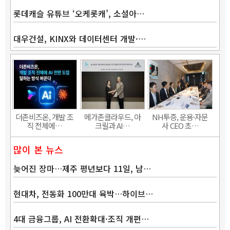
롯데캐슬 유튜브 ‘오케롯캐’, 소셜아…
대우건설, KINX와 데이터센터 개발·…
Band
더존비즈온, 개발 조
메가존클라우드, 아
NH투증, 운용·자문
직 전체에…
크릴과 AI…
사 CEO 초…
많이 본 뉴스
늦어진 장마…제주 평년보다 11일, 남…
현대차, 전동화 100만대 육박…하이브…
4대 금융그룹, AI 전환확대·조직 개편…