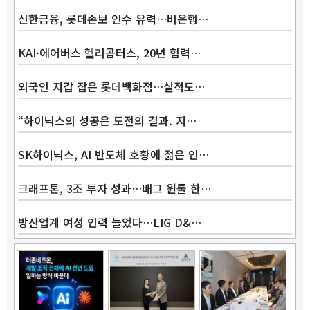
신한금융, 롯데손보 인수 유력…비은행…
KAI·에어버스 헬리콥터스, 20년 협력…
외국인 지갑 잡은 롯데백화점…실적도…
“하이닉스의 성공은 도전의 결과. 지…
SK하이닉스, AI 반도체 호황에 젊은 인…
크래프톤, 3조 투자 성과…배그 원툴 한…
방산업계 여성 인력 늘었다…LIG D&…