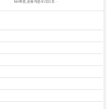
NH투증, 운용·자문사 CEO 초…