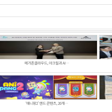
메가존클라우드, 아크릴과 AI…
‘애니팡2’ 엔드 콘텐츠, 20개…