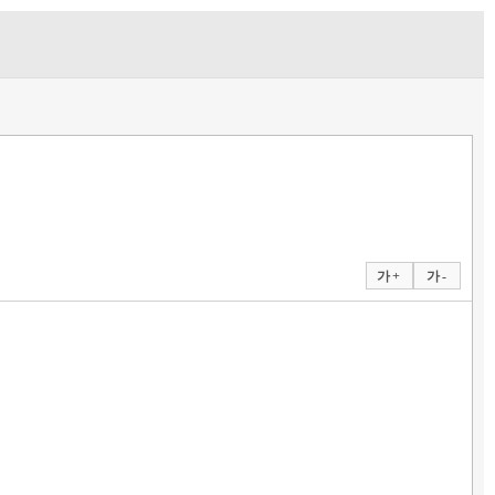
가 +
가 -