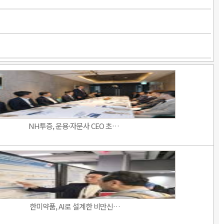
NH투증, 운용·자문사 CEO 초…
한미약품, AI로 설계한 비만신…