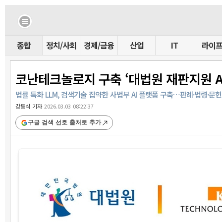
종합
정치/사회
경제/금융
산업
IT
라이
코난테크놀로지 구축 ‘대법원 재판지원 AI
법률 특화 LLM, 검색기술 집약한 사법부 AI 플랫폼 구축…판례·법령·문
강동식 기자
2026.03.03 08:22:37
구글 검색 선호 출처로 추가