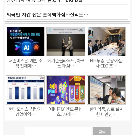
외국인 지갑 잡은 롯데백화점…실적도…
더존비즈온, 개발 조
메가존클라우드, 아크
NH투증, 운용·자문
직 전체에…
릴과 AI…
사 CEO 초…
현대모비스, 상반기
‘애니팡2’ 엔드 콘텐
한미약품, AI로 설계
영업이익…
츠, 20개…
한 비만신…
검색