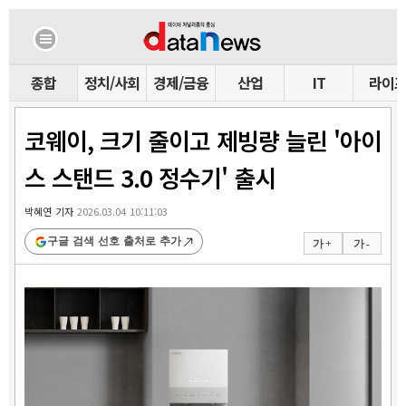
종합
정치/사회
경제/금융
산업
IT
라이
코웨이, 크기 줄이고 제빙량 늘린 '아이
스 스탠드 3.0 정수기' 출시
박혜연 기자
2026.03.04 10:11:03
구글 검색 선호 출처로 추가
가 +
가 -