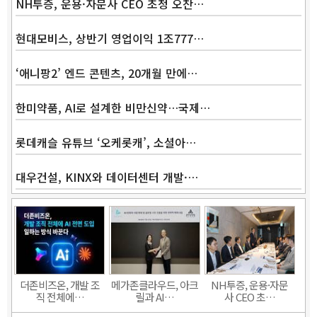
NH투증, 운용·자문사 CEO 초청 오찬…
현대모비스, 상반기 영업이익 1조777…
‘애니팡2’ 엔드 콘텐츠, 20개월 만에…
한미약품, AI로 설계한 비만신약…국제…
롯데캐슬 유튜브 ‘오케롯캐’, 소셜아…
대우건설, KINX와 데이터센터 개발·…
Band
더존비즈온, 개발 조
메가존클라우드, 아크
NH투증, 운용·자문
직 전체에…
릴과 AI…
사 CEO 초…