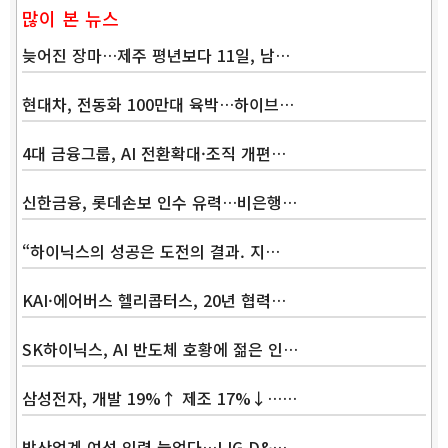
많이 본 뉴스
늦어진 장마…제주 평년보다 11일, 남…
현대차, 전동화 100만대 육박…하이브…
4대 금융그룹, AI 전환확대·조직 개편…
신한금융, 롯데손보 인수 유력…비은행…
“하이닉스의 성공은 도전의 결과. 지…
KAI·에어버스 헬리콥터스, 20년 협력…
SK하이닉스, AI 반도체 호황에 젊은 인…
삼성전자, 개발 19%↑ 제조 17%↓……
방산업계 여성 인력 늘었다…LIG D&…