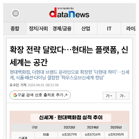
종합
정치/사회
경제/금융
산업
IT
라이
확장 전략 달랐다…현대는 플랫폼, 신
세계는 공간
현대백화점, 더현대 브랜드 온라인으로 확장한 '더현대 하이'…신세
계, 식품·패션·다이닝 결합한 '하우스오브신세계 청담'
오수민 기자
2026.04.01 08:32:06
구글 검색 선호 출처로 추가
가 +
가 -