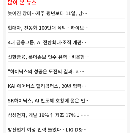
많이 본 뉴스
늦어진 장마…제주 평년보다 11일, 남…
현대차, 전동화 100만대 육박…하이브…
4대 금융그룹, AI 전환확대·조직 개편…
신한금융, 롯데손보 인수 유력…비은행…
“하이닉스의 성공은 도전의 결과. 지…
KAI·에어버스 헬리콥터스, 20년 협력…
SK하이닉스, AI 반도체 호황에 젊은 인…
삼성전자, 개발 19%↑ 제조 17%↓……
방산업계 여성 인력 늘었다…LIG D&…