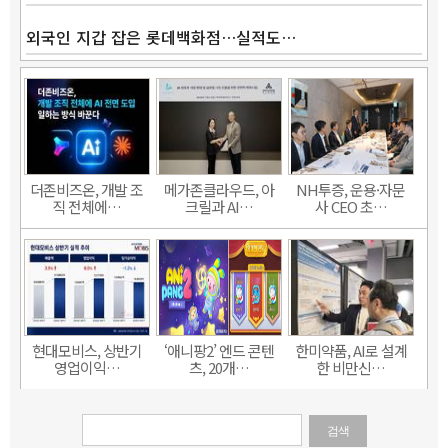
외국인 지갑 잡은 롯데백화점…실적도…
더존비즈온, 개발 조
메가존클라우드, 아
NH투증, 운용·자문
직 전체에…
크릴과 AI…
사 CEO 초…
현대모비스, 상반기
‘애니팡2’ 엔드 콘텐
한미약품, AI로 설계
영업이익…
츠, 20개…
한 비만신…
검색