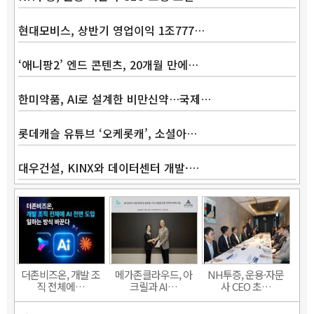
현대모비스, 상반기 영업이익 1조777…
‘애니팡2’ 엔드 콘텐츠, 20개월 만에…
Band
한미약품, AI로 설계한 비만신약…국제…
롯데캐슬 유튜브 ‘오케롯캐’, 소셜아…
대우건설, KINX와 데이터센터 개발·…
더존비즈온, 개발 조
메가존클라우드, 아
NH투증, 운용·자문
직 전체에…
크릴과 AI…
사 CEO 초…