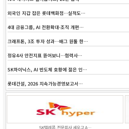
외국인 지갑 잡은 롯데백화점…실적도…
4대 금융그룹, AI 전환확대·조직 개편…
크래프톤, 3조 투자 성과…배그 원툴 한…
정유4사 안전지표 뜯어보니…협력사…
SK하이닉스, AI 반도체 호황에 젊은 인…
롯데건설, 2026 지속가능경영보고서…
SK텔레콤, 전문회사 세우고 A…