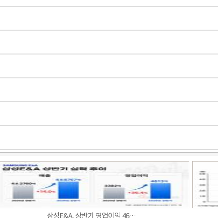
삼성E&A, 상반기 영업이익 46…