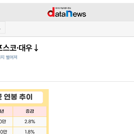
프
 포스코·대우↓
까지 벌어져