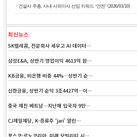
-
(2026/03/10)
건설사 주총, 사내·사외이사 선임 키워드 ‘안전’
최신뉴스
SK텔레콤, 전문회사 세우고 AI 데이터…
삼성E&A, 상반기 영업이익 4613억 원…
KB금융, 비은행 비중 44%…상반기 순…
신한금융, 상반기 순익 3조4427억…이…
중국 제친 베트남…지난해 입국자 9만…
CJ제일제당, K-증류주 ‘jari’ 알린…
포스코-르노코리아, 미래 모빌리티 시…