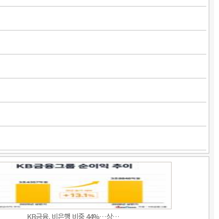
KB금융, 비은행 비중 44%…상…