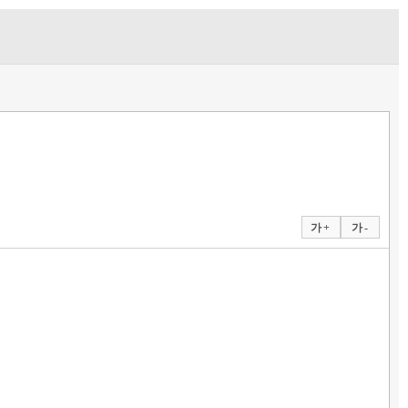
가 +
가 -