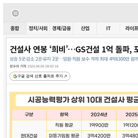
종합
정치/사회
경제/금융
산업
IT
라이
건설사 연봉 ‘희비’…GS건설 1억 돌파,
상승 5곳·감소 2곳·유지 2곳…임원-직원 보수 격차 최대 4억6300만 원
성수아 기자
2026.04.06 08:43:18
구글 검색 선호 출처로 추가