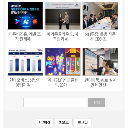
더존비즈온, 개발 조
메가존클라우드, 아
NH투증, 운용·자문
직 전체에…
크릴과 AI…
사 CEO 초…
현대모비스, 상반기
‘애니팡2’ 엔드 콘텐
한미약품, AI로 설계
영업이익…
츠, 20개…
한 비만신…
검색