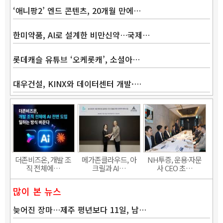
‘애니팡2’ 엔드 콘텐츠, 20개월 만에…
한미약품, AI로 설계한 비만신약…국제…
롯데캐슬 유튜브 ‘오케롯캐’, 소셜아…
대우건설, KINX와 데이터센터 개발·…
더존비즈온, 개발 조
메가존클라우드, 아
NH투증, 운용·자문
직 전체에…
크릴과 AI…
사 CEO 초…
많이 본 뉴스
늦어진 장마…제주 평년보다 11일, 남…