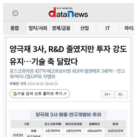
종합
정치/사회
경제/금융
산업
IT
라이
양극재 3사, R&D 줄였지만 투자 강도
유지…기술 축 달랐다
포스코퓨처엠 437억·에코프로비엠 416억·엘앤에프 340억…전고
체·하이니켈·LFP로 차별화
박혜연 기자
2026.04.03 08:46:25
구글 검색 선호 출처로 추가
가 +
가 -