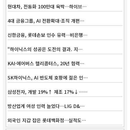
현대차, 전동화 100만대 육박…하이브…
4대 금융그룹, AI 전환확대·조직 개편…
신한금융, 롯데손보 인수 유력…비은행…
“하이닉스의 성공은 도전의 결과. 지…
KAI·에어버스 헬리콥터스, 20년 협력…
SK하이닉스, AI 반도체 호황에 젊은 인…
삼성전자, 개발 19%↑ 제조 17%↓……
방산업계 여성 인력 늘었다…LIG D&…
외국인 지갑 잡은 롯데백화점…실적도…