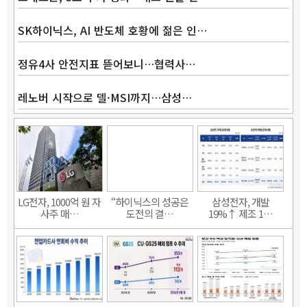
SK하이닉스, AI 반도체 호황에 젊은 인…
정유4사 안전지표 뜯어보니…협력사…
레노버 시작으로 델·MSI까지…삼성…
LG전자, 1000억 원 자
“하이닉스의 성공은
삼성전자, 개발
사주 매…
도전의 결…
19%↑ 제조 1…