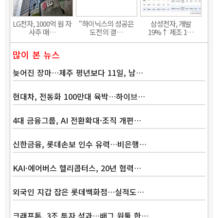
LG전자, 1000억 원 자
“하이닉스의 성공은
삼성전자, 개발
사주 매…
도전의 결…
19%↑ 제조 1…
많이 본 뉴스
늦어진 장마…제주 평년보다 11일, 남…
현대차, 전동화 100만대 육박…하이브…
4대 금융그룹, AI 전환확대·조직 개편…
신한금융, 롯데손보 인수 유력…비은행…
KAI·에어버스 헬리콥터스, 20년 협력…
외국인 지갑 잡은 롯데백화점…실적도…
크래프톤, 3조 투자 성과…배그 원툴 한…