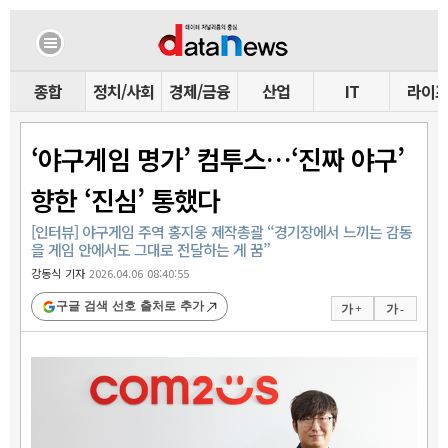
종합
정치/사회
경제/금융
산업
IT
라이
‘야구게임 명가’ 컴투스…‘진짜 야구’
향한 ‘진심’ 통했다
[인터뷰] 야구게임 주역 홍지웅 제작총괄 “경기장에서 느끼는 감동
을 게임 안에서도 그대로 전달하는 게 꿈”
강동식 기자
2026.04.06 08:40:55
구글 검색 선호 출처로 추가
가 +
가 -