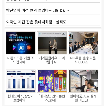
방산업계 여성 인력 늘었다…LIG D&…
외국인 지갑 잡은 롯데백화점…실적도…
더존비즈온, 개발 조
메가존클라우드, 아
NH투증, 운용·자문
직 전체에…
크릴과 AI…
사 CEO 초…
현대모비스, 상반기
‘애니팡2’ 엔드 콘텐
한미약품, AI로 설계
영업이익…
츠, 20개…
한 비만신…