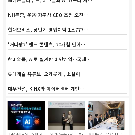
메가존클라우드, 아크릴과 AI 인프라 사…
NH투증, 운용·자문사 CEO 초청 오찬…
현대모비스, 상반기 영업이익 1조777…
‘애니팡2’ 엔드 콘텐츠, 20개월 만에…
한미약품, AI로 설계한 비만신약…국제…
롯데캐슬 유튜브 ‘오케롯캐’, 소셜아…
대우건설, KINX와 데이터센터 개발·…
Band
더존비즈온, 개발 조
메가존클라우드, 아
NH투증, 운용·자문