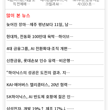
직 전체에…
크릴과 AI…
사 CEO 초…
많이 본 뉴스
늦어진 장마…제주 평년보다 11일, 남…
현대차, 전동화 100만대 육박…하이브…
4대 금융그룹, AI 전환확대·조직 개편…
신한금융, 롯데손보 인수 유력…비은행…
“하이닉스의 성공은 도전의 결과. 지…
KAI·에어버스 헬리콥터스, 20년 협력…
SK하이닉스, AI 반도체 호황에 젊은 인…
삼성전자, 개발 19%↑ 제조 17%↓……