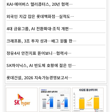
KAI·에어버스 헬리콥터스, 20년 협력…
외국인 지갑 잡은 롯데백화점…실적도…
4대 금융그룹, AI 전환확대·조직 개편…
크래프톤, 3조 투자 성과…배그 원툴 한…
정유4사 안전지표 뜯어보니…협력사…
SK하이닉스, AI 반도체 호황에 젊은 인…
롯데건설, 2026 지속가능경영보고서…