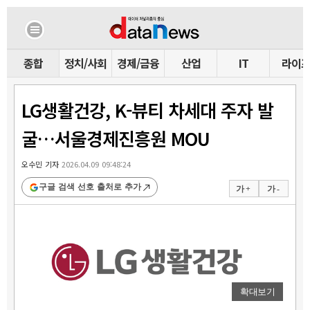
종합
정치/사회
경제/금융
산업
IT
라이
LG생활건강, K-뷰티 차세대 주자 발
굴…서울경제진흥원 MOU
오수민 기자
2026.04.09 09:48:24
구글 검색 선호 출처로 추가
가 +
가 -
확대보기