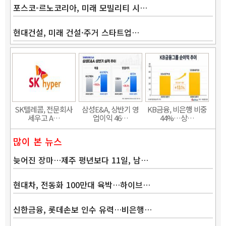
포스코-르노코리아, 미래 모빌리티 시…
현대건설, 미래 건설·주거 스타트업…
Band
SK텔레콤, 전문회사
삼성E&A, 상반기 영
KB금융, 비은행 비중
세우고 A…
업이익 46…
44%…상…
많이 본 뉴스
늦어진 장마…제주 평년보다 11일, 남…
현대차, 전동화 100만대 육박…하이브…
신한금융, 롯데손보 인수 유력…비은행…