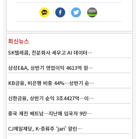
최신뉴스
SK텔레콤, 전문회사 세우고 AI 데이터…
삼성E&A, 상반기 영업이익 4613억 원…
KB금융, 비은행 비중 44%…상반기 순…
신한금융, 상반기 순익 3조4427억…이…
중국 제친 베트남…지난해 입국자 9만…
CJ제일제당, K-증류주 ‘jari’ 알린…