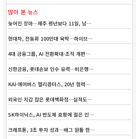
많이 본 뉴스
늦어진 장마…제주 평년보다 11일, 남…
현대차, 전동화 100만대 육박…하이브…
4대 금융그룹, AI 전환확대·조직 개편…
신한금융, 롯데손보 인수 유력…비은행…
KAI·에어버스 헬리콥터스, 20년 협력…
외국인 지갑 잡은 롯데백화점…실적도…
SK하이닉스, AI 반도체 호황에 젊은 인…
크래프톤, 3조 투자 성과…배그 원툴 한…