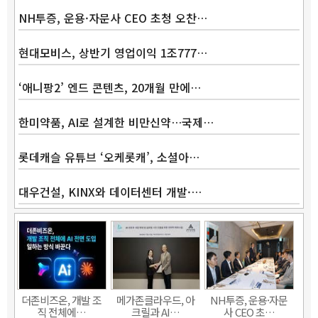
NH투증, 운용·자문사 CEO 초청 오찬…
현대모비스, 상반기 영업이익 1조777…
‘애니팡2’ 엔드 콘텐츠, 20개월 만에…
한미약품, AI로 설계한 비만신약…국제…
롯데캐슬 유튜브 ‘오케롯캐’, 소셜아…
대우건설, KINX와 데이터센터 개발·…
Band
더존비즈온, 개발 조
메가존클라우드, 아
NH투증, 운용·자문
직 전체에…
크릴과 AI…
사 CEO 초…