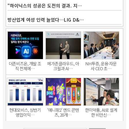
“하이닉스의 성공은 도전의 결과. 지…
방산업계 여성 인력 늘었다…LIG D&…
더존비즈온, 개발 조
메가존클라우드, 아
NH투증, 운용·자문
직 전체에…
크릴과 AI…
사 CEO 초…
현대모비스, 상반기
‘애니팡2’ 엔드 콘텐
한미약품, AI로 설계
영업이익…
츠, 20개…
한 비만신…