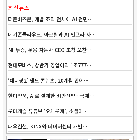
최신뉴스
더존비즈온, 개발 조직 전체에 AI 전면…
메가존클라우드, 아크릴과 AI 인프라 사…
NH투증, 운용·자문사 CEO 초청 오찬…
현대모비스, 상반기 영업이익 1조777…
‘애니팡2’ 엔드 콘텐츠, 20개월 만에…
한미약품, AI로 설계한 비만신약…국제…
롯데캐슬 유튜브 ‘오케롯캐’, 소셜아…
대우건설, KINX와 데이터센터 개발·…
Band