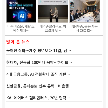
더존비즈온, 개발 조
메가존클라우드, 아
NH투증, 운용·자문
직 전체에…
크릴과 AI…
사 CEO 초…
많이 본 뉴스
늦어진 장마…제주 평년보다 11일, 남…
현대차, 전동화 100만대 육박…하이브…
4대 금융그룹, AI 전환확대·조직 개편…
신한금융, 롯데손보 인수 유력…비은행…
KAI·에어버스 헬리콥터스, 20년 협력…