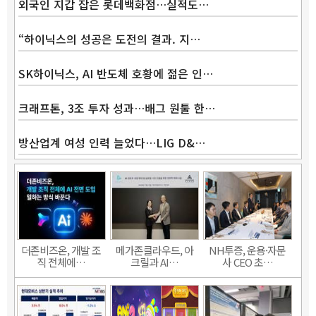
외국인 지갑 잡은 롯데백화점…실적도…
“하이닉스의 성공은 도전의 결과. 지…
SK하이닉스, AI 반도체 호황에 젊은 인…
크래프톤, 3조 투자 성과…배그 원툴 한…
방산업계 여성 인력 늘었다…LIG D&…
더존비즈온, 개발 조
메가존클라우드, 아
NH투증, 운용·자문
직 전체에…
크릴과 AI…
사 CEO 초…