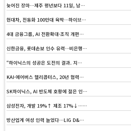
늦어진 장마…제주 평년보다 11일, 남…
현대차, 전동화 100만대 육박…하이브…
4대 금융그룹, AI 전환확대·조직 개편…
신한금융, 롯데손보 인수 유력…비은행…
“하이닉스의 성공은 도전의 결과. 지…
KAI·에어버스 헬리콥터스, 20년 협력…
SK하이닉스, AI 반도체 호황에 젊은 인…
삼성전자, 개발 19%↑ 제조 17%↓……
방산업계 여성 인력 늘었다…LIG D&…