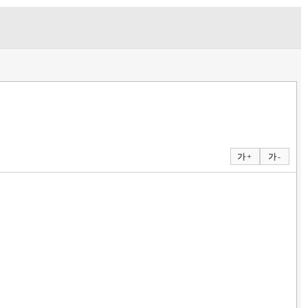
가 +
가 -