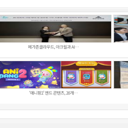
메가존클라우드, 아크릴과 AI…
‘애니팡2’ 엔드 콘텐츠, 20개…