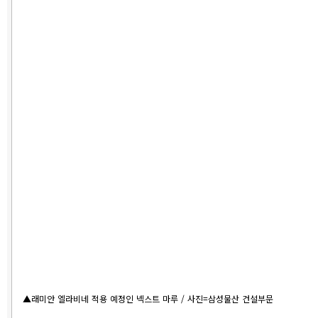
▲래미안 엘라비네 적용 예정인 넥스트 마루 / 사진=삼성물산 건설부문