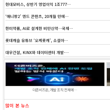
현대모비스, 상반기 영업이익 1조777…
‘애니팡2’ 엔드 콘텐츠, 20개월 만에…
한미약품, AI로 설계한 비만신약…국제…
롯데캐슬 유튜브 ‘오케롯캐’, 소셜아…
대우건설, KINX와 데이터센터 개발·…
더존비즈온, 개발 조직 전체에…
많이 본 뉴스