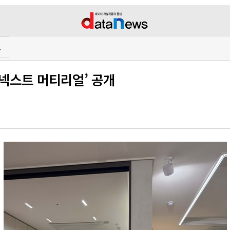
프
‘넥스트 머티리얼’ 공개