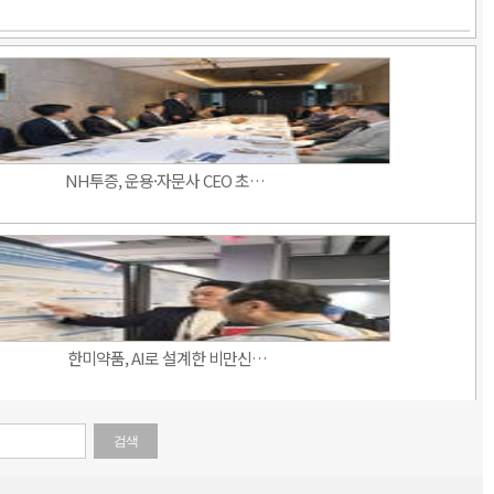
NH투증, 운용·자문사 CEO 초…
한미약품, AI로 설계한 비만신…
검색