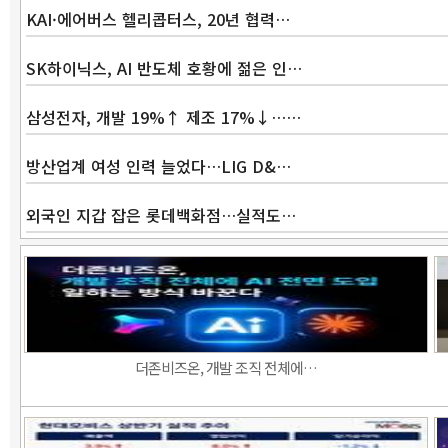
KAI·에어버스 헬리콥터스, 20년 협력…
SK하이닉스, AI 반도체 호황에 젊은 인…
삼성전자, 개발 19%↑ 제조 17%↓……
방산업계 여성 인력 늘었다…LIG D&…
외국인 지갑 잡은 롯데백화점…실적도…
더존비즈온, 개발 조직 전체에…