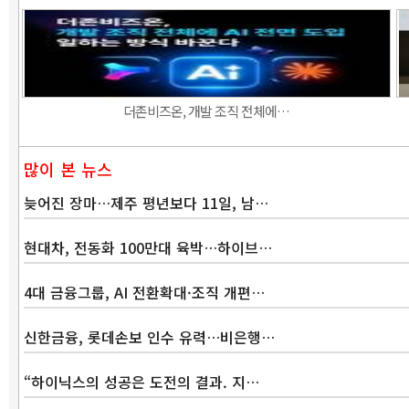
더존비즈온, 개발 조직 전체에…
많이 본 뉴스
늦어진 장마…제주 평년보다 11일, 남…
현대차, 전동화 100만대 육박…하이브…
4대 금융그룹, AI 전환확대·조직 개편…
신한금융, 롯데손보 인수 유력…비은행…
“하이닉스의 성공은 도전의 결과. 지…