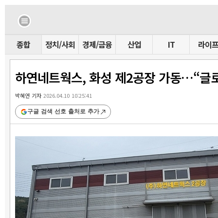
종합
정치/사회
경제/금융
산업
IT
라이
하연네트웍스, 화성 제2공장 가동…“글로
박혜연 기자
2026.04.10 10:25:41
구글 검색 선호 출처로 추가