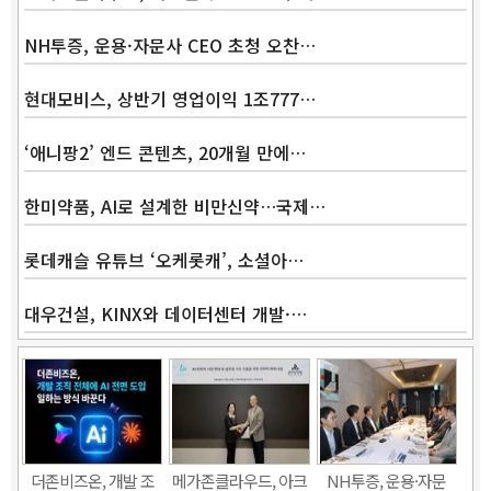
NH투증, 운용·자문사 CEO 초청 오찬…
현대모비스, 상반기 영업이익 1조777…
‘애니팡2’ 엔드 콘텐츠, 20개월 만에…
한미약품, AI로 설계한 비만신약…국제…
롯데캐슬 유튜브 ‘오케롯캐’, 소셜아…
대우건설, KINX와 데이터센터 개발·…
Band
더존비즈온, 개발 조
메가존클라우드, 아크
NH투증, 운용·자문