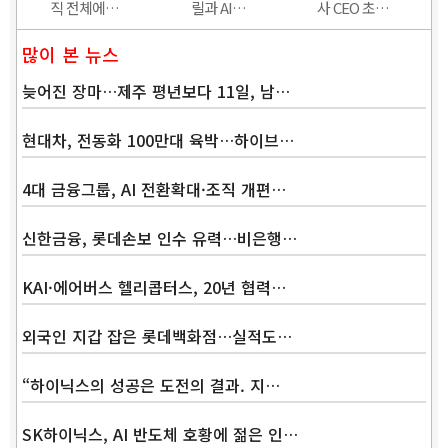
직 전체에…
릴과 AI…
사 CEO 초…
많이 본 뉴스
늦어진 장마…제주 평년보다 11일, 남…
현대차, 전동화 100만대 육박…하이브…
4대 금융그룹, AI 전환확대·조직 개편…
신한금융, 롯데손보 인수 유력…비은행…
KAI·에어버스 헬리콥터스, 20년 협력…
외국인 지갑 잡은 롯데백화점…실적도…
“하이닉스의 성공은 도전의 결과. 지…
SK하이닉스, AI 반도체 호황에 젊은 인…