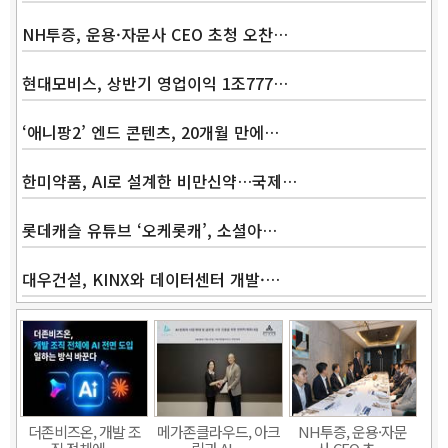
NH투증, 운용·자문사 CEO 초청 오찬…
현대모비스, 상반기 영업이익 1조777…
‘애니팡2’ 엔드 콘텐츠, 20개월 만에…
한미약품, AI로 설계한 비만신약…국제…
롯데캐슬 유튜브 ‘오케롯캐’, 소셜아…
대우건설, KINX와 데이터센터 개발·…
Band
더존비즈온, 개발 조
메가존클라우드, 아크
NH투증, 운용·자문