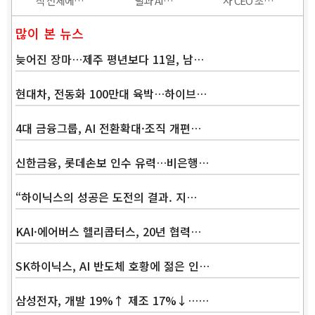
직 전체에…
릴과 AI…
사 CEO 초…
많이 본 뉴스
늦어진 장마…제주 평년보다 11일, 남…
현대차, 전동화 100만대 육박…하이브…
4대 금융그룹, AI 전환확대·조직 개편…
신한금융, 롯데손보 인수 유력…비은행…
“하이닉스의 성공은 도전의 결과. 지…
KAI·에어버스 헬리콥터스, 20년 협력…
SK하이닉스, AI 반도체 호황에 젊은 인…
삼성전자, 개발 19%↑ 제조 17%↓……