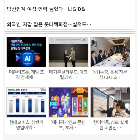
방산업계 여성 인력 늘었다…LIG D&…
외국인 지갑 잡은 롯데백화점…실적도…
더존비즈온, 개발 조
메가존클라우드, 아크
NH투증, 운용·자문
직 전체에…
릴과 AI…
사 CEO 초…
현대모비스, 상반기
‘애니팡2’ 엔드 콘텐
한미약품, AI로 설계
영업이익…
츠, 20개…
한 비만신…