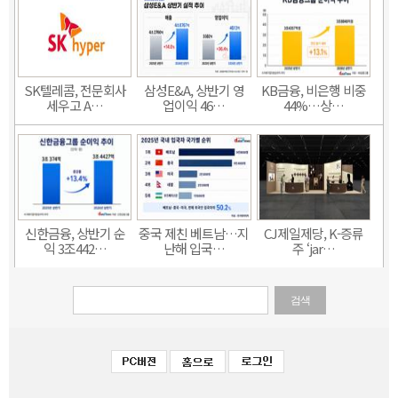
SK텔레콤, 전문회사
삼성E&A, 상반기 영
KB금융, 비은행 비중
세우고 A…
업이익 46…
44%…상…
신한금융, 상반기 순
중국 제친 베트남…지
CJ제일제당, K-증류
익 3조442…
난해 입국…
주 ‘jar…
검색