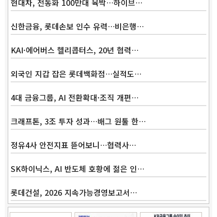
현대차, 전동화 100만대 육박…하이브…
신한금융, 롯데손보 인수 유력…비은행…
KAI·에어버스 헬리콥터스, 20년 협력…
외국인 지갑 잡은 롯데백화점…실적도…
4대 금융그룹, AI 전환확대·조직 개편…
크래프톤, 3조 투자 성과…배그 원툴 한…
정유4사 안전지표 뜯어보니…협력사…
SK하이닉스, AI 반도체 호황에 젊은 인…
롯데건설, 2026 지속가능경영보고서…