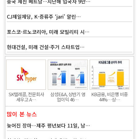
중국 제친 베트남…지난해 입국자 9만…
Band
CJ제일제당, K-증류주 ‘jari’ 알린…
포스코-르노코리아, 미래 모빌리티 시…
현대건설, 미래 건설·주거 스타트업…
SK텔레콤, 전문회사
삼성E&A, 상반기 영
KB금융, 비은행 비중
세우고 A…
업이익 46…
44%…상…
많이 본 뉴스
늦어진 장마…제주 평년보다 11일, 남…