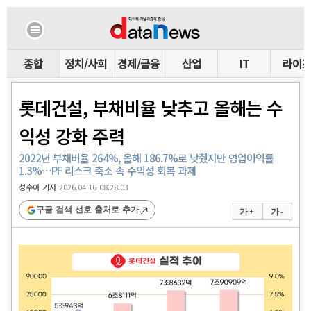
종합
정치/사회
경제/금융
산업
IT
라이
롯데건설, 부채비율 낮추고 올해는 수
익성 강화 주력
2022년 부채비율 264%, 올해 186.7%로 낮췄지만 영업이익률
1.3%…PF 리스크 축소 속 수익성 회복 과제
성수아 기자
2026.04.16 08:28:03
구글 검색 선호 출처로 추가
가 +
가 -