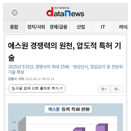
종합
정치/사회
경제/금융
산업
IT
라이
에스원 경쟁력의 원천, 압도적 특허 기
술
2025년 533건, 경쟁사의 최대 15배…영상인식, 침입감지 등 전방위
기술 확보
강동식 기자
2026.04.22 08:33:14
구글 검색 선호 출처로 추가
가 +
가 -