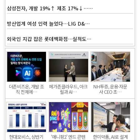
삼성전자, 개발 19%↑ 제조 17%↓……
방산업계 여성 인력 늘었다…LIG D&…
외국인 지갑 잡은 롯데백화점…실적도…
더존비즈온, 개발 조
메가존클라우드, 아크
NH투증, 운용·자문
직 전체에…
릴과 AI…
사 CEO 초…
현대모비스, 상반기
‘애니팡2’ 엔드 콘텐
한미약품, AI로 설계