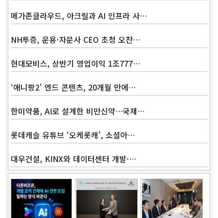
메가존클라우드, 아크릴과 AI 인프라 사…
NH투증, 운용·자문사 CEO 초청 오찬…
Band
현대모비스, 상반기 영업이익 1조777…
‘애니팡2’ 엔드 콘텐츠, 20개월 만에…
한미약품, AI로 설계한 비만신약…국제…
롯데캐슬 유튜브 ‘오케롯캐’, 소셜아…
대우건설, KINX와 데이터센터 개발·…