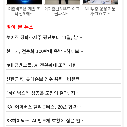
더존비즈온, 개발 조
메가존클라우드, 아크
NH투증, 운용·자문
직 전체에…
릴과 AI…
사 CEO 초…
많이 본 뉴스
늦어진 장마…제주 평년보다 11일, 남…
현대차, 전동화 100만대 육박…하이브…
4대 금융그룹, AI 전환확대·조직 개편…
신한금융, 롯데손보 인수 유력…비은행…
“하이닉스의 성공은 도전의 결과. 지…
KAI·에어버스 헬리콥터스, 20년 협력…
SK하이닉스, AI 반도체 호황에 젊은 인…