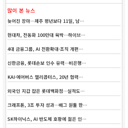
많이 본 뉴스
늦어진 장마…제주 평년보다 11일, 남…
현대차, 전동화 100만대 육박…하이브…
4대 금융그룹, AI 전환확대·조직 개편…
신한금융, 롯데손보 인수 유력…비은행…
KAI·에어버스 헬리콥터스, 20년 협력…
외국인 지갑 잡은 롯데백화점…실적도…
크래프톤, 3조 투자 성과…배그 원툴 한…
SK하이닉스, AI 반도체 호황에 젊은 인…