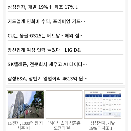
삼성전자, 개발 19%↑ 제조 17%↓……
카드업계 연회비 수익, 프리미엄 카드…
CU는 몽골·GS25는 베트남…해외 점…
방산업계 여성 인력 늘었다…LIG D&…
SK텔레콤, 전문회사 세우고 AI 데이터…
삼성E&A, 상반기 영업이익 4613억 원…
Band
LG전자, 1000억 원 자
“하이닉스의 성공은
삼성전자, 개발
사주 매…
도전의 결…
19%↑ 제조 1…