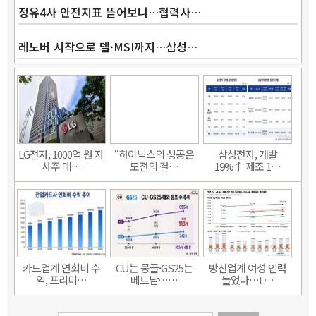
정유4사 안전지표 뜯어보니…협력사…
레노버 시작으로 델·MSI까지…삼성…
LG전자, 1000억 원 자
“하이닉스의 성공은
삼성전자, 개발
사주 매…
도전의 결…
19%↑ 제조 1…
카드업계 연회비 수
CU는 몽골·GS25는
방산업계 여성 인력
익, 프리미…
베트남……
늘었다…L…