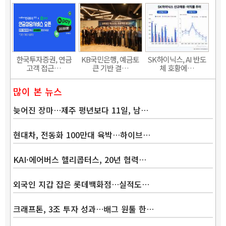
한국투자증권, 연금
KB국민은행, 예금토
SK하이닉스, AI 반도
고객 접근…
큰 기반 결…
체 호황에…
많이 본 뉴스
늦어진 장마…제주 평년보다 11일, 남…
현대차, 전동화 100만대 육박…하이브…
KAI·에어버스 헬리콥터스, 20년 협력…
외국인 지갑 잡은 롯데백화점…실적도…
크래프톤, 3조 투자 성과…배그 원툴 한…