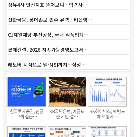
정유4사 안전지표 뜯어보니…협력사…
신한금융, 롯데손보 인수 유력…비은행…
CJ제일제당 부산공장, 국내 식품업계…
롯데건설, 2026 지속가능경영보고서…
레노버 시작으로 델·MSI까지…삼성…
한국투자증권, 연금
KB국민은행, 예금토
SK하이닉스, AI 반도
고객 접근…
큰 기반 결…
체 호황에…