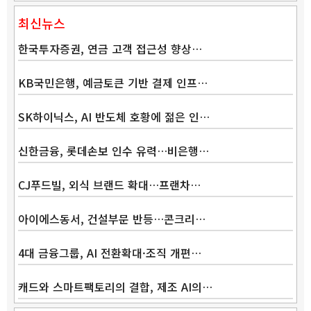
최신뉴스
한국투자증권, 연금 고객 접근성 향상…
KB국민은행, 예금토큰 기반 결제 인프…
SK하이닉스, AI 반도체 호황에 젊은 인…
신한금융, 롯데손보 인수 유력…비은행…
CJ푸드빌, 외식 브랜드 확대…프랜차…
아이에스동서, 건설부문 반등…콘크리…
4대 금융그룹, AI 전환확대·조직 개편…
캐드와 스마트팩토리의 결합, 제조 AI의…
Band