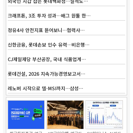
외국인 지갑 잡은 롯데백화점…실적도…
크래프톤, 3조 투자 성과…배그 원툴 한…
정유4사 안전지표 뜯어보니…협력사…
신한금융, 롯데손보 인수 유력…비은행…
CJ제일제당 부산공장, 국내 식품업계…
롯데건설, 2026 지속가능경영보고서…
레노버 시작으로 델·MSI까지…삼성…