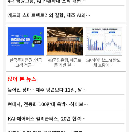
4대 금융그룹, AI 전환확대·조직 개편…
캐드와 스마트팩토리의 결합, 제조 AI의…
Band
한국투자증권, 연금
KB국민은행, 예금토
SK하이닉스, AI 반도
고객 접근…
큰 기반 결…
체 호황에…
많이 본 뉴스
늦어진 장마…제주 평년보다 11일, 남…
현대차, 전동화 100만대 육박…하이브…
KAI·에어버스 헬리콥터스, 20년 협력…