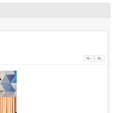
가 +
가 -