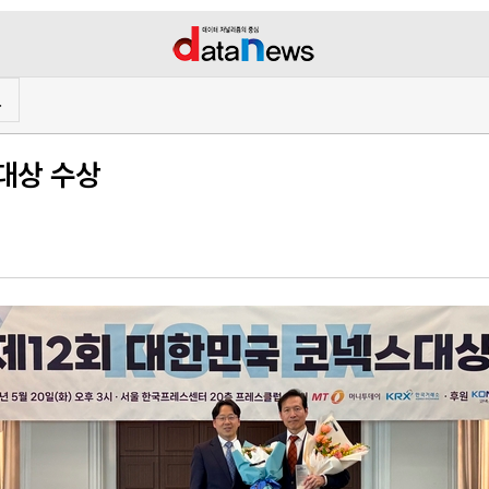
프
대상 수상