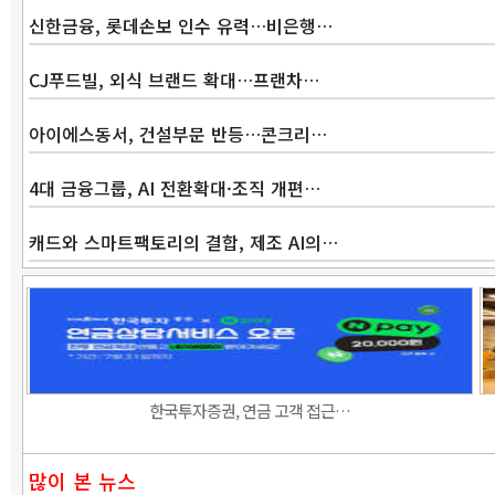
신한금융, 롯데손보 인수 유력…비은행…
CJ푸드빌, 외식 브랜드 확대…프랜차…
아이에스동서, 건설부문 반등…콘크리…
4대 금융그룹, AI 전환확대·조직 개편…
캐드와 스마트팩토리의 결합, 제조 AI의…
한국투자증권, 연금 고객 접근…
많이 본 뉴스