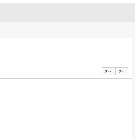
가 +
가 -