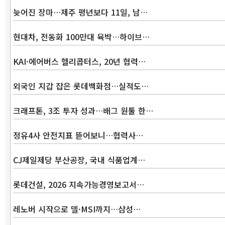
늦어진 장마…제주 평년보다 11일, 남…
현대차, 전동화 100만대 육박…하이브…
KAI·에어버스 헬리콥터스, 20년 협력…
외국인 지갑 잡은 롯데백화점…실적도…
크래프톤, 3조 투자 성과…배그 원툴 한…
정유4사 안전지표 뜯어보니…협력사…
CJ제일제당 부산공장, 국내 식품업계…
롯데건설, 2026 지속가능경영보고서…
레노버 시작으로 델·MSI까지…삼성…