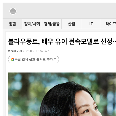
종합
정치/사회
경제/금융
산업
IT
라이
블라우풍트, 배우 유이 전속모델로 선정
이윤혜 기자
2025.05.30 17:26:27
구글 검색 선호 출처로 추가