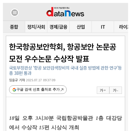
종합
정치/사회
경제/금융
산업
IT
라이
한국항공보안학회, 항공보안 논문공
모전 우수논문 수상작 발표
국토부장관상 ‘항공 보안검색장비의 국내 실증 방법에 관한 연구’등
총 38편 통과
임윤규 기자
2025.07.17 09:37:09
구글 검색 선호 출처로 추가
가 +
가 -
18
일 오후
3
시
30
분 국립항공박물관
1
층 대강당
에서 수상작
15
편 시상식 개최