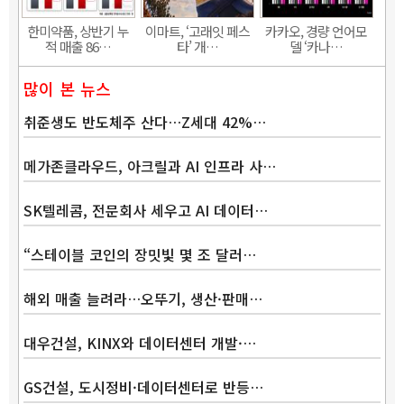
한미약품, 상반기 누
이마트, ‘고래잇 페스
카카오, 경량 언어모
적 매출 86…
타’ 개…
델 ‘카나…
많이 본 뉴스
취준생도 반도체주 산다…Z세대 42%…
메가존클라우드, 아크릴과 AI 인프라 사…
SK텔레콤, 전문회사 세우고 AI 데이터…
“스테이블 코인의 장밋빛 몇 조 달러…
해외 매출 늘려라…오뚜기, 생산·판매…
대우건설, KINX와 데이터센터 개발·…
GS건설, 도시정비·데이터센터로 반등…