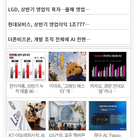
LGD, 상반기 영업익 흑자…올해 영업…
현대모비스, 상반기 영업이익 1조777…
더존비즈온, 개발 조직 전체에 AI 전면…
한미약품, 상반기 누
이마트, ‘고래잇 페스
카카오, 경량 언어모
적 매출 86…
타’ 개…
델 ‘카나…
KT-아모레퍼시픽, AI
GS건설, 호주 멜버른
파수 AI, ‘Fasoo