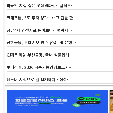
외국인 지갑 잡은 롯데백화점…실적도…
크래프톤, 3조 투자 성과…배그 원툴 한…
정유4사 안전지표 뜯어보니…협력사…
신한금융, 롯데손보 인수 유력…비은행…
CJ제일제당 부산공장, 국내 식품업계…
롯데건설, 2026 지속가능경영보고서…
레노버 시작으로 델·MSI까지…삼성…