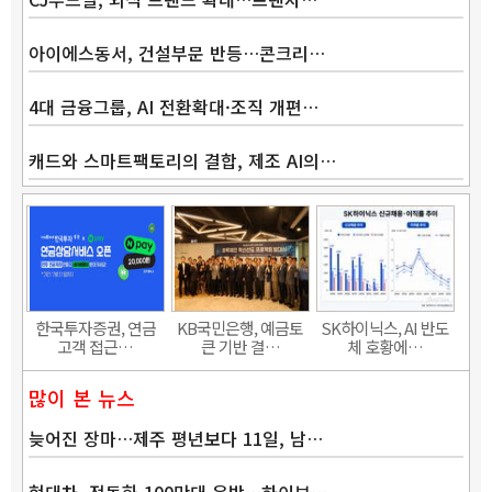
아이에스동서, 건설부문 반등…콘크리…
4대 금융그룹, AI 전환확대·조직 개편…
캐드와 스마트팩토리의 결합, 제조 AI의…
Band
한국투자증권, 연금
KB국민은행, 예금토
SK하이닉스, AI 반도
고객 접근…
큰 기반 결…
체 호황에…
많이 본 뉴스
늦어진 장마…제주 평년보다 11일, 남…