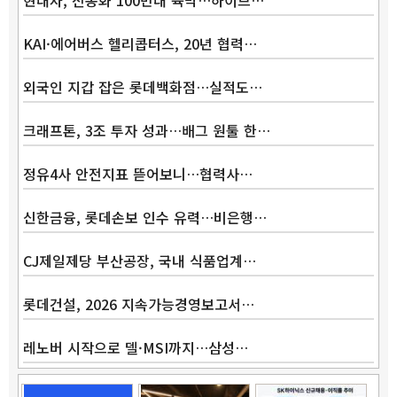
현대차, 전동화 100만대 육박…하이브…
KAI·에어버스 헬리콥터스, 20년 협력…
외국인 지갑 잡은 롯데백화점…실적도…
크래프톤, 3조 투자 성과…배그 원툴 한…
정유4사 안전지표 뜯어보니…협력사…
신한금융, 롯데손보 인수 유력…비은행…
CJ제일제당 부산공장, 국내 식품업계…
롯데건설, 2026 지속가능경영보고서…
레노버 시작으로 델·MSI까지…삼성…