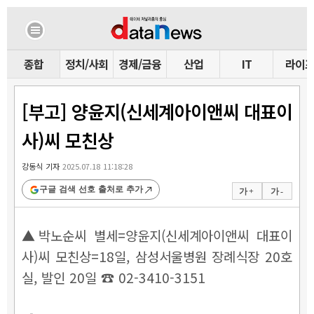
종합
정치/사회
경제/금융
산업
IT
라이
[부고] 양윤지(신세계아이앤씨 대표이
사)씨 모친상
강동식 기자
2025.07.18 11:18:28
구글 검색 선호 출처로 추가
가 +
가 -
▲박노순씨 별세=양윤지(신세계아이앤씨 대표이
사)씨 모친상=18일, 삼성서울병원 장례식장 20호
실, 발인 20일 ☎ 02-3410-3151