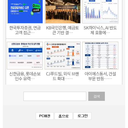
한국투자증권, 연금
KB국민은행, 예금토
SK하이닉스, AI 반도
고객 접근…
큰 기반 결…
체 호황에…
신한금융, 롯데손보
CJ푸드빌, 외식 브랜
아이에스동서, 건설
인수 유력…
드 확대……
부문 반등……
검색