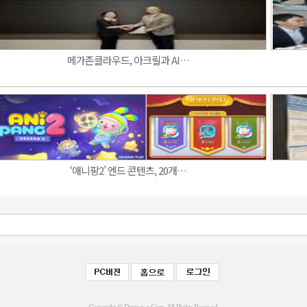
메가존클라우드, 아크릴과 AI…
‘애니팡2’ 엔드 콘텐츠, 20개…