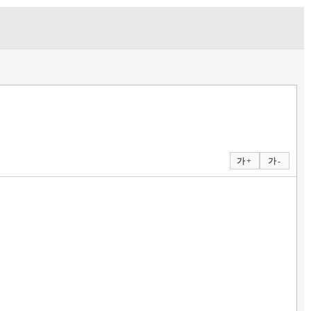
가 +
가 -