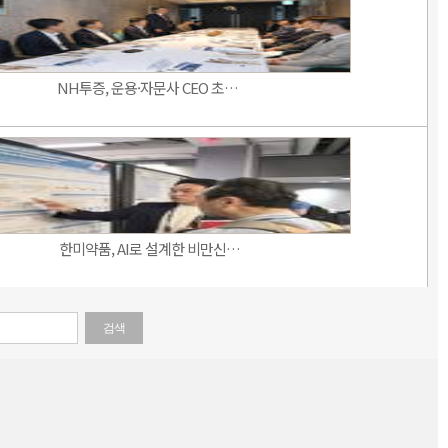
NH투증, 운용·자문사 CEO 초…
한미약품, AI로 설계한 비만신…
검색