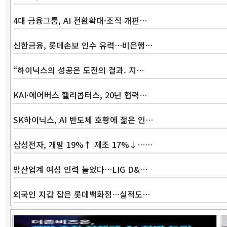
4대 금융그룹, AI 전환확대·조직 개편…
신한금융, 롯데손보 인수 유력…비은행…
“하이닉스의 성공은 도전의 결과. 지…
KAI·에어버스 헬리콥터스, 20년 협력…
SK하이닉스, AI 반도체 호황에 젊은 인…
삼성전자, 개발 19%↑ 제조 17%↓……
방산업계 여성 인력 늘었다…LIG D&…
외국인 지갑 잡은 롯데백화점…실적도…