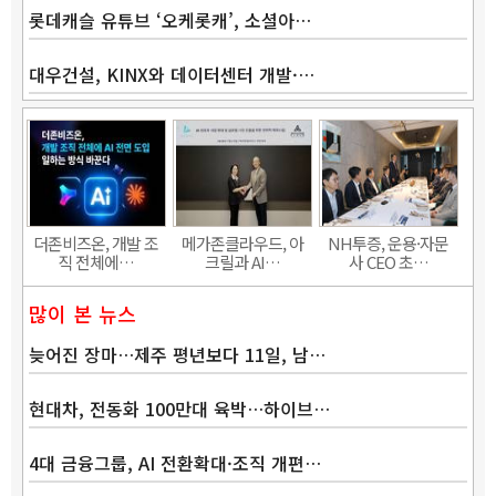
롯데캐슬 유튜브 ‘오케롯캐’, 소셜아…
대우건설, KINX와 데이터센터 개발·…
Band
더존비즈온, 개발 조
메가존클라우드, 아
NH투증, 운용·자문
직 전체에…
크릴과 AI…
사 CEO 초…
많이 본 뉴스
늦어진 장마…제주 평년보다 11일, 남…
현대차, 전동화 100만대 육박…하이브…
4대 금융그룹, AI 전환확대·조직 개편…