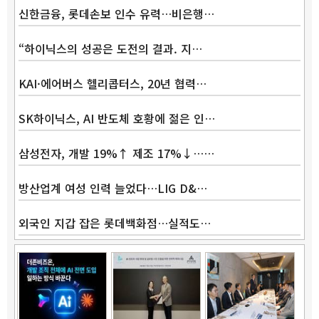
신한금융, 롯데손보 인수 유력…비은행…
“하이닉스의 성공은 도전의 결과. 지…
KAI·에어버스 헬리콥터스, 20년 협력…
SK하이닉스, AI 반도체 호황에 젊은 인…
삼성전자, 개발 19%↑ 제조 17%↓……
방산업계 여성 인력 늘었다…LIG D&…
외국인 지갑 잡은 롯데백화점…실적도…