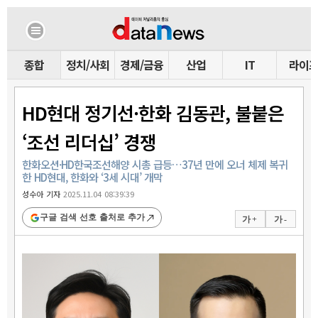
종합
정치/사회
경제/금융
산업
IT
라이
HD현대 정기선·한화 김동관, 불붙은
‘조선 리더십’ 경쟁
한화오션·HD한국조선해양 시총 급등…37년 만에 오너 체제 복귀
한 HD현대, 한화와 ‘3세 시대’ 개막
성수아 기자
2025.11.04 08:39:39
구글 검색 선호 출처로 추가
가 +
가 -