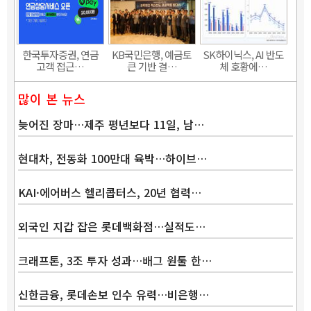
한국투자증권, 연금
KB국민은행, 예금토
SK하이닉스, AI 반도
고객 접근…
큰 기반 결…
체 호황에…
많이 본 뉴스
늦어진 장마…제주 평년보다 11일, 남…
현대차, 전동화 100만대 육박…하이브…
KAI·에어버스 헬리콥터스, 20년 협력…
외국인 지갑 잡은 롯데백화점…실적도…
크래프톤, 3조 투자 성과…배그 원툴 한…
신한금융, 롯데손보 인수 유력…비은행…