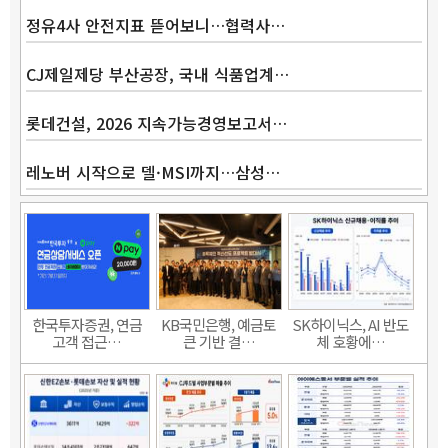
정유4사 안전지표 뜯어보니…협력사…
CJ제일제당 부산공장, 국내 식품업계…
롯데건설, 2026 지속가능경영보고서…
레노버 시작으로 델·MSI까지…삼성…
한국투자증권, 연금
KB국민은행, 예금토
SK하이닉스, AI 반도
고객 접근…
큰 기반 결…
체 호황에…