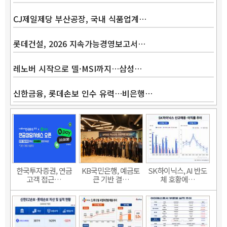
CJ제일제당 부산공장, 국내 식품업계…
롯데건설, 2026 지속가능경영보고서…
레노버 시작으로 델·MSI까지…삼성…
신한금융, 롯데손보 인수 유력…비은행…
한국투자증권, 연금
KB국민은행, 예금토
SK하이닉스, AI 반도
고객 접근…
큰 기반 결…
체 호황에…