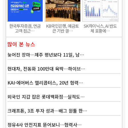
한국투자증권, 연금
KB국민은행, 예금토
SK하이닉스, AI 반도
고객 접근…
큰 기반 결…
체 호황에…
많이 본 뉴스
늦어진 장마…제주 평년보다 11일, 남…
현대차, 전동화 100만대 육박…하이브…
KAI·에어버스 헬리콥터스, 20년 협력…
외국인 지갑 잡은 롯데백화점…실적도…
크래프톤, 3조 투자 성과…배그 원툴 한…
정유4사 안전지표 뜯어보니…협력사…