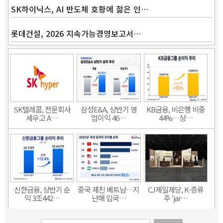
SK하이닉스, AI 반도체 호황에 젊은 인…
롯데건설, 2026 지속가능경영보고서…
SK텔레콤, 전문회사
삼성E&A, 상반기 영
KB금융, 비은행 비중
세우고 A…
업이익 46…
44%…상…
신한금융, 상반기 순
중국 제친 베트남…지
CJ제일제당, K-증류
익 3조442…
난해 입국…
주 ‘jar…