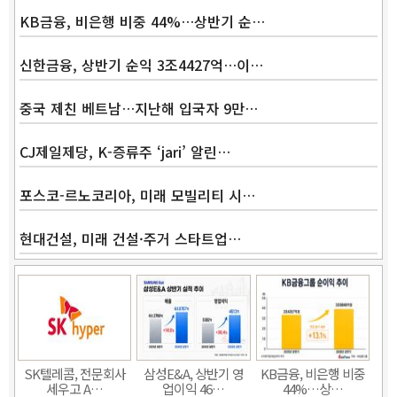
KB금융, 비은행 비중 44%…상반기 순…
신한금융, 상반기 순익 3조4427억…이…
중국 제친 베트남…지난해 입국자 9만…
CJ제일제당, K-증류주 ‘jari’ 알린…
포스코-르노코리아, 미래 모빌리티 시…
현대건설, 미래 건설·주거 스타트업…
Band
SK텔레콤, 전문회사
삼성E&A, 상반기 영
KB금융, 비은행 비중
세우고 A…
업이익 46…
44%…상…