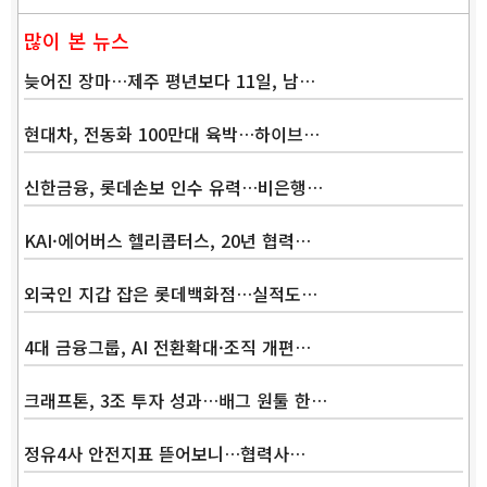
많이 본 뉴스
늦어진 장마…제주 평년보다 11일, 남…
현대차, 전동화 100만대 육박…하이브…
신한금융, 롯데손보 인수 유력…비은행…
KAI·에어버스 헬리콥터스, 20년 협력…
외국인 지갑 잡은 롯데백화점…실적도…
4대 금융그룹, AI 전환확대·조직 개편…
크래프톤, 3조 투자 성과…배그 원툴 한…
정유4사 안전지표 뜯어보니…협력사…